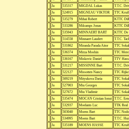
Ja
535317
MIGDAL Lukas
T.T.C. Dri
Ja
524915
MIGNEAU VIKTOR
TTC Krui
Ja
535279
Mihai Robert
KTTC Dil
Ja
533286
Milcamps Jonas
KTTC Dil
Ja
535943
MINNAERT BART
KTTC De 
Ja
514558
Minnaert Laudert
T.T.C. Tac
Ja
531862
Miranda Parada Aitor
TTC Soka
Ja
536374
Mirza Moshin
TTC Mere
Ja
536167
Miskovic Daniel
TTV Hasse
Ja
531217
MISSINNE Bart
T.T.C. Dri
Ja
522127
Missotten Nancy
TTC Rijke
Ja
509219
Mityukova Daria
TTC Soka
Ja
527903
Miu Georges
TTC Soka
Ja
527672
Miu Vladimir
TTC Soka
Ja
535474
MOCAN Cristian Ionut
T.T.C. Ee
Ja
532937
Moelants Luc
TTK Real
Ja
503040
Moens Bart
TTC Nod
Ja
534995
Moens Bart
T.T.C. Hu
Ja
535189
MOENS HASSE
TTC Krui