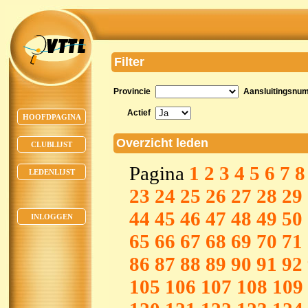
Filter
Provincie
Aansluitingsnu
Actief
HOOFDPAGINA
Overzicht leden
CLUBLIJST
Pagina
1
2
3
4
5
6
7
8
LEDENLIJST
23
24
25
26
27
28
29
44
45
46
47
48
49
50
INLOGGEN
65
66
67
68
69
70
71
86
87
88
89
90
91
92
105
106
107
108
109