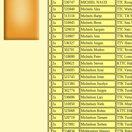
Ja
536747
MICHIEL NAUD
TTC Rooi
Ja
535949
Michiels Alex
TTC Wiels
Ja
513118
Michiels Bartje
TTC T.R.S
Ja
516945
Michiels Brent
TTC Sint 
Ja
529810
Michiels Jacques
TTC Sint-
Ja
510907
Michiels Jens
TTK Mind
Ja
536327
Michiels Jurgen
TTV Hasse
Ja
502701
Michiels Modest
TTC Tece
Ja
518690
Michiels Peter
TTC Lom
Ja
509621
Michiels Steven
KTTC Hall
Ja
536695
Michielsen Arne
TTC Virtu
Ja
525745
Michielsen Jente
TTK Turn
Ja
521584
Michielsen Jocelyn
TTK Turn
Ja
502774
Michielsen Jurgen
TTK Turn
Ja
536696
Michielsen Lars
TTC Virtu
Ja
516950
Michielsen Niels
TTK Mind
Ja
525068
Michielsen Robin
KTTC Dil
Ja
520719
Michielsen Tiemen
TTK Turn
Ja
517892
Michielsen Torben
TTK Turn
Ja
534834
Middendorp Wannes
TTK Rijke