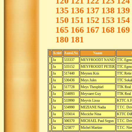
120
121
122
123
124
135
136
137
138
139
150
151
152
153
154
165
166
167
168
169
180
181
Actief
Aansl.Nr.
Naam
Ja
533337
MEYFROODT NAND
TTC Egmo
Ja
535152
MEYFROODT PETER
TTC Egmo
Ja
517440
Meynen Kris
TTC Retie
Ja
530436
Meys Jules
TTC Soka
Ja
517728
Meys Theophiel
TTK Real
Ja
534093
Meyvaert Guy
TTK Real
Ja
533990
Meyvis Lissa
KTTC A.F.
Ja
534990
MEZIANE Nadia
T.T.C. Dri
Ja
535614
Micciche Nina
KTTC Dil
Ja
500370
MICHAEL Paul Segun
T.T.C. Dri
Ja
525877
Michel Martine
T.T.C. Ni