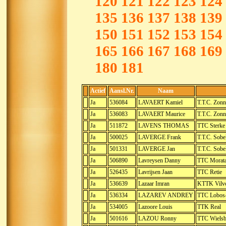
120
121
122
123
124
135
136
137
138
139
150
151
152
153
154
165
166
167
168
169
180
181
Actief
Aansl.Nr.
Naam
Ja
536084
LAVAERT Kamiel
T.T.C. Zon
Ja
536083
LAVAERT Maurice
T.T.C. Zon
Ja
511872
LAVENS THOMAS
TTC Sterke
Ja
500025
LAVERGE Frank
T.T.C. Sob
Ja
501331
LAVERGE Jan
T.T.C. Sob
Ja
506890
Lavreysen Danny
TTC Morat
Ja
526435
Lavrijsen Jaan
TTC Retie
Ja
536639
Lazaar Imran
KTTK Vilv
Ja
536334
LAZAREV ANDREY
TTC Lobos-
Ja
534005
Lazoore Louis
TTK Real
Ja
501616
LAZOU Ronny
TTC Wielsb