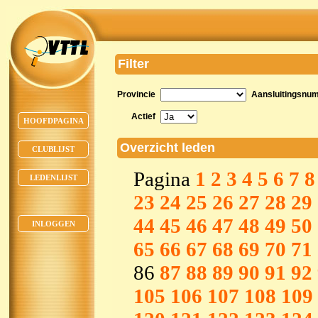
Filter
Provincie
Aansluitingsnu
Actief
HOOFDPAGINA
Overzicht leden
CLUBLIJST
Pagina
1
2
3
4
5
6
7
8
LEDENLIJST
23
24
25
26
27
28
29
44
45
46
47
48
49
50
INLOGGEN
65
66
67
68
69
70
71
86
87
88
89
90
91
92
105
106
107
108
109