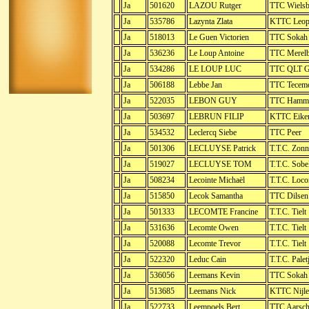
Ja
501620
LAZOU Rutger
TTC Wielsb
Ja
535786
Lazynta Zlata
KTTC Leop
Ja
518013
Le Guen Victorien
TTC Sokah
Ja
536236
Le Loup Antoine
TTC Merel
Ja
534286
LE LOUP LUC
TTC QLT G
Ja
506188
Lebbe Jan
TTC Tecem
Ja
522035
LEBON GUY
TTC Hamm
Ja
503697
LEBRUN FILIP
KTTC Eiken
Ja
534532
Leclercq Siebe
TTC Peer
Ja
501306
LECLUYSE Patrick
T.T.C. Zon
Ja
519027
LECLUYSE TOM
T.T.C. Sob
Ja
508234
Lecointe Michaël
T.T.C. Loc
Ja
515850
Lecok Samantha
TTC Dilsen
Ja
501333
LECOMTE Francine
T.T.C. Tielt
Ja
531636
Lecomte Owen
T.T.C. Tielt
Ja
520088
Lecomte Trevor
T.T.C. Tielt
Ja
522320
Leduc Cain
T.T.C. Palet
Ja
536056
Leemans Kevin
TTC Sokah
Ja
513685
Leemans Nick
KTTC Nijle
Ja
522733
Leempoels Bert
TTC Aarsch