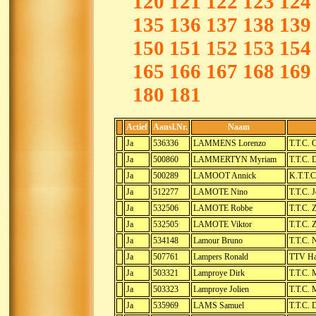
120
121
122
123
124
135
136
137
138
139
150
151
152
153
154
165
166
167
168
169
180
181
Actief
Aansl.Nr.
Naam
Ja
536336
LAMMENS Lorenzo
T.T.C. 
Ja
500860
LAMMERTYN Myriam
T.T.C.
Ja
500289
LAMOOT Annick
K.T.T.C
Ja
512277
LAMOTE Nino
T.T.C. 
Ja
532506
LAMOTE Robbe
T.T.C. 
Ja
532505
LAMOTE Viktor
T.T.C. 
Ja
534148
Lamour Bruno
T.T.C. 
Ja
507761
Lampers Ronald
TTV Has
Ja
503321
Lamproye Dirk
T.T.C. 
Ja
503323
Lamproye Jolien
T.T.C. 
Ja
535969
LAMS Samuel
T.T.C. 