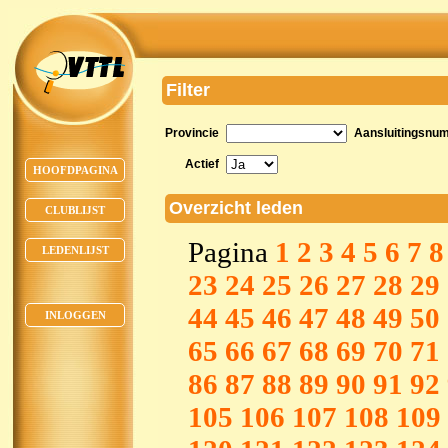
Filter
Provincie
Aansluitingsnu
Actief
HOOFDPAGINA
Overzicht leden
CLUBLIJST
Pagina
1
2
3
4
5
6
7
8
LEDENLIJST
23
24
25
26
27
28
29
44
45
46
47
48
49
50
INLOGGEN
65
66
67
68
69
70
71
86
87
88
89
90
91
92
105
106
107
108
109