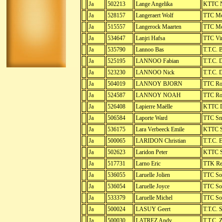
Ja
502213
Lange Angelika
KTTC N
Ja
528157
Langeraert Wolf
TTC Me
Ja
515557
Langerock Maarten
TTC Me
Ja
534647
Lanjri Hafsa
TTC Vir
Ja
535790
Lannoo Bas
T.T.C. 
Ja
525195
LANNOO Fabian
T.T.C. 
Ja
523230
LANNOO Nick
T.T.C. 
Ja
504019
LANNOY BJORN
TTC Ro
Ja
524587
LANNOY NOAH
TTC Ro
Ja
526408
Lapierre Maëlle
KTTC D
Ja
506584
Laporte Ward
TTC Sm
Ja
536175
Lara Verbeeck Emile
KTTC S
Ja
500065
LARIDON Christian
T.T.C. 
Ja
502623
Laridon Peter
KTTC S
Ja
517731
Larno Eric
TTK Re
Ja
536055
Laruelle Jolien
TTC So
Ja
536054
Laruelle Joyce
TTC So
Ja
533379
Laruelle Michel
TTC So
Ja
500024
LASUY Geert
T.T.C.
Ja
500030
LATREZ Andy
T.T.C. 