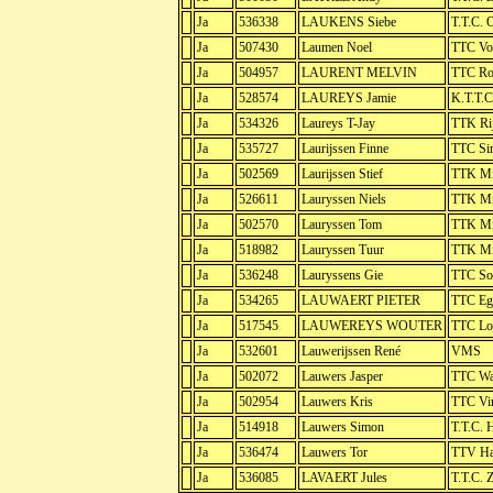
Ja
536338
LAUKENS Siebe
T.T.C. 
Ja
507430
Laumen Noel
TTC Vo
Ja
504957
LAURENT MELVIN
TTC Ro
Ja
528574
LAUREYS Jamie
K.T.T.C
Ja
534326
Laureys T-Jay
TTK Rij
Ja
535727
Laurijssen Finne
TTC Sin
Ja
502569
Laurijssen Stief
TTK Mi
Ja
526611
Lauryssen Niels
TTK Mi
Ja
502570
Lauryssen Tom
TTK Mi
Ja
518982
Lauryssen Tuur
TTK Mi
Ja
536248
Lauryssens Gie
TTC So
Ja
534265
LAUWAERT PIETER
TTC Eg
Ja
517545
LAUWEREYS WOUTER
TTC Lob
Ja
532601
Lauwerijssen René
VMS
Ja
502072
Lauwers Jasper
TTC Wa
Ja
502954
Lauwers Kris
TTC Vir
Ja
514918
Lauwers Simon
T.T.C.
Ja
536474
Lauwers Tor
TTV Has
Ja
536085
LAVAERT Jules
T.T.C. 