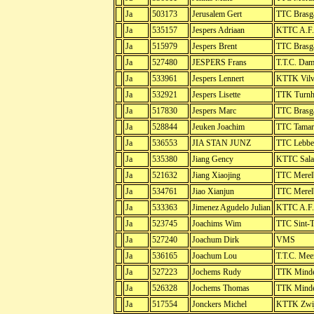
Ja
503173
Jerusalem Gert
TTC Brasg
Ja
535157
Jespers Adriaan
KTTC A.F.
Ja
515979
Jespers Brent
TTC Brasg
Ja
527480
JESPERS Frans
T.T.C. Da
Ja
533961
Jespers Lennert
KTTK Vil
Ja
532921
Jespers Lisette
TTK Turnh
Ja
517830
Jespers Marc
TTC Brasg
Ja
528844
Jeuken Joachim
TTC Tamar
Ja
536553
JIA STAN JUNZ
TTC Lebbe
Ja
535380
Jiang Gency
KTTC Sala
Ja
521632
Jiang Xiaojing
TTC Merel
Ja
534761
Jiao Xianjun
TTC Merel
Ja
533363
Jimenez Agudelo Julian
KTTC A.F.
Ja
523745
Joachims Wim
TTC Sint-T
Ja
527240
Joachum Dirk
VMS
Ja
536165
Joachum Lou
T.T.C. Mee
Ja
527223
Jochems Rudy
TTK Minde
Ja
526328
Jochems Thomas
TTK Minde
Ja
517554
Jonckers Michel
KTTK Zwij