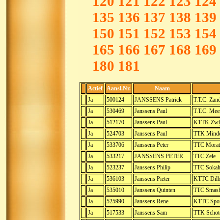
120
121
122
123
124
135
136
137
138
139
150
151
152
153
154
165
166
167
168
169
180
181
Actief
Aansl.Nr.
Naam
Ja
500124
JANSSENS Patrick
T.T.C. Zan
Ja
530469
Janssens Paul
T.T.C. Mee
Ja
512170
Janssens Paul
KTTK Zwij
Ja
524703
Janssens Paul
TTK Minde
Ja
533706
Janssens Peter
TTC Morat
Ja
533217
JANSSENS PETER
TTC Zele
Ja
523237
Janssens Philip
TTC Sokah
Ja
536103
Janssens Pieter
KTTC Dilb
Ja
535010
Janssens Quinten
TTC Smash
Ja
525990
Janssens Rene
KTTC Spor
Ja
517533
Janssens Sam
TTK Schot