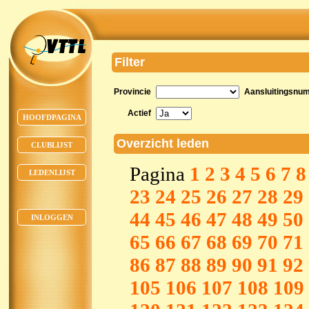
Filter
Provincie
Aansluitingsnu
Actief
HOOFDPAGINA
Overzicht leden
CLUBLIJST
Pagina
1
2
3
4
5
6
7
8
LEDENLIJST
23
24
25
26
27
28
29
44
45
46
47
48
49
50
INLOGGEN
65
66
67
68
69
70
71
86
87
88
89
90
91
92
105
106
107
108
109