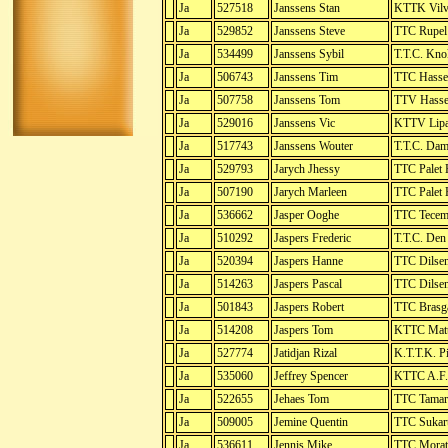
Ja
527518
Janssens Stan
KTTK Vil
Ja
529852
Janssens Steve
TTC Rupel
Ja
534499
Janssens Sybil
T.T.C. Kno
Ja
506743
Janssens Tim
TTC Hasse
Ja
507758
Janssens Tom
TTV Hassel
Ja
529016
Janssens Vic
KTTV Lipa
Ja
517743
Janssens Wouter
T.T.C. Da
Ja
529793
Jarych Jhessy
TTC Palet 
Ja
507190
Jarych Marleen
TTC Palet 
Ja
536662
Jasper Ooghe
TTC Tece
Ja
510292
Jaspers Frederic
T.T.C. Den
Ja
520394
Jaspers Hanne
TTC Dilse
Ja
514263
Jaspers Pascal
TTC Dilse
Ja
501843
Jaspers Robert
TTC Brasg
Ja
514208
Jaspers Tom
KTTC Matt
Ja
527774
Jatidjan Rizal
K.T.T.K. P
Ja
535060
Jeffrey Spencer
KTTC A.F.
Ja
522655
Jehaes Tom
TTC Tamar
Ja
509005
Jemine Quentin
TTC Sukart
Ja
536611
Jennis Mike
TTC Morat