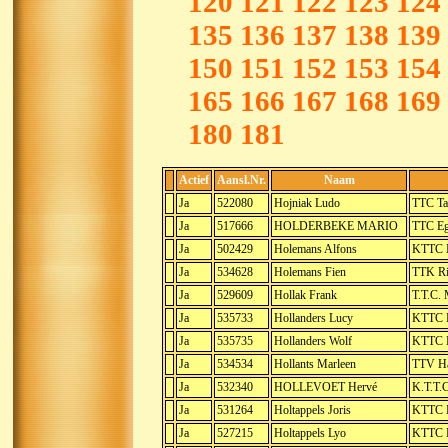
120
121
122
123
124
135
136
137
138
139
150
151
152
153
154
165
166
167
168
169
180
181
Actief
Aansl.Nr.
Naam
Ja
522080
Hojniak Ludo
TTC Ta
Ja
517666
HOLDERBEKE MARIO
TTC Eg
Ja
502429
Holemans Alfons
KTTC N
Ja
534628
Holemans Fien
TTK Ri
Ja
529609
Hollak Frank
T.T.C.
Ja
535733
Hollanders Lucy
KTTC H
Ja
535735
Hollanders Wolf
KTTC H
Ja
534534
Hollants Marleen
TTV Ha
Ja
532340
HOLLEVOET Hervé
K.T.T.
Ja
531264
Holtappels Joris
KTTC P
Ja
527215
Holtappels Lyo
KTTC P