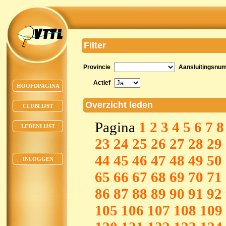
Filter
Provincie
Aansluitingsnu
Actief
HOOFDPAGINA
Overzicht leden
CLUBLIJST
Pagina
1
2
3
4
5
6
7
8
LEDENLIJST
23
24
25
26
27
28
29
44
45
46
47
48
49
50
INLOGGEN
65
66
67
68
69
70
71
86
87
88
89
90
91
92
105
106
107
108
109