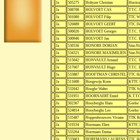
Ja
505275
Holtyzer Christian
Hurrica
Ja
508708
HOLVOET CAS
T.T.C. 
Ja
501080
HOLVOET Filip
TTC Wi
Ja
526889
HOLVOET GEERT
TTC De
Ja
500026
HOLVOET Georges
T.T.C.
Ja
500946
HOLVOET Jan
T.T.C. 
Ja
530536
HONORE DORIAN
Sint-Ni
Ja
534321
HONORE MAXIMILIEN
Sint-Ni
Ja
515042
HONVAULT Arnaud
T.T.C.
Ja
517607
HONVAULT Hugo
T.T.C.
Ja
533887
HOOFTMAN CHRISTEL
TTC H
Ja
511600
Hoogewijs Koen
KTTC N
Ja
532642
Hooghe Walter
TTK Sc
Ja
531951
HOORNAERT Emiel
K.T.T.
Ja
502367
Hooyberghs Hans
Geelse
Ja
524814
Hooyberghs Leo
Geelse
Ja
535487
Hoppenbrouwers Viviane
TTK Re
Ja
519334
Horemans Elien
KTTC H
Ja
533264
Horemans Emma
TTC Br
Ja
535663
HOREMANS LAURENS
TTC H