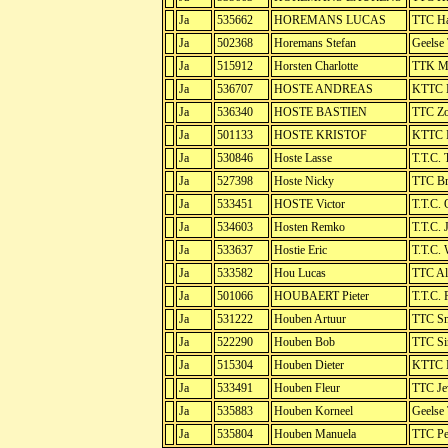
Ja
535662
HOREMANS LUCAS
TTC H
Ja
502368
Horemans Stefan
Geelse
Ja
515912
Horsten Charlotte
TTK Me
Ja
536707
HOSTE ANDREAS
KTTC 
Ja
536340
HOSTE BASTIEN
TTC Z
Ja
501133
HOSTE KRISTOF
KTTC 
Ja
530846
Hoste Lasse
T.T.C. T
Ja
527398
Hoste Nicky
TTC Br
Ja
533451
HOSTE Victor
T.T.C.
Ja
534603
Hosten Remko
T.T.C.
Ja
533637
Hostie Eric
T.T.C.
Ja
533582
Hou Lucas
TTC Al
Ja
501066
HOUBAERT Pieter
T.T.C. 
Ja
531222
Houben Artuur
TTC Sm
Ja
522290
Houben Bob
TTC Si
Ja
515304
Houben Dieter
KTTC M
Ja
533491
Houben Fleur
TTC Je
Ja
535883
Houben Korneel
Geelse
Ja
535804
Houben Manuela
TTC Pe