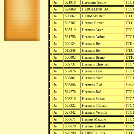
Ja
521918
Heremans Senne
TTC 
Ja
524469
HERGELINK BAS
TTC 
Ja
500662
HERMAN Bert
T.T.C
Ja
535307
Herman Romée
T.T.C
Ja
535519
Hermans Arjen
TTC T
Ja
531758
Hermans Arthur
TTC 
Ja
509124
Hermans Ben
TTK G
Ja
513248
Hermans Ben
T.T.C
Ja
506802
Hermans Bruno
KTTC
Ja
509737
Hermans Christian
TTC W
Ja
502876
Hermans Elias
TTC L
Ja
507861
Hermans Marc
TTC 
Ja
503898
Hermans Olaf
Sint-
Ja
514276
Hermans Raf
TTC 
Ja
503210
Hermans Stefan
TTC W
Ja
528222
Hermans Thibault
TTC 
Ja
527342
Hermans Veronik
TTC 
Ja
536671
Hermus Maxime
TTC S
Ja
536670
Hermus Thibaut
TTC S
Ja
526290
HERNOU Joris
T.T.