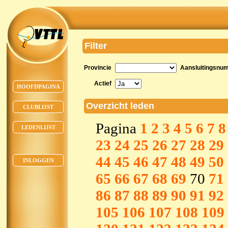
Filter
Provincie
Aansluitingsnu
Actief
HOOFDPAGINA
Overzicht leden
CLUBLIJST
Pagina
1
2
3
4
5
6
7
8
LEDENLIJST
23
24
25
26
27
28
29
44
45
46
47
48
49
50
INLOGGEN
65
66
67
68
69
70
71
86
87
88
89
90
91
92
105
106
107
108
109