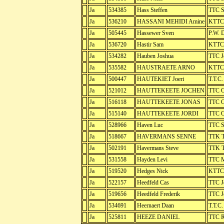
Ja
534385
Hass Steffen
TTC S
Ja
536210
HASSANI MEHIDI Amine
KTTC 
Ja
505445
Hassewer Sven
P.W. D
Ja
536720
Hastir Sam
KTTC 
Ja
534282
Hauben Joshua
TTC J
Ja
535582
HAUSTRAETE ARNO
KTTC 
Ja
500447
HAUTEKIET Joeri
T.T.C.
Ja
521012
HAUTTEKEETE JOCHEN
TTC O
Ja
516118
HAUTTEKEETE JONAS
TTC O
Ja
515140
HAUTTEKEETE JORDI
TTC O
Ja
528966
Haven Luc
TTC S
Ja
518667
HAVERMANS SENNE
TTK T
Ja
502191
Havermans Steve
TTK T
Ja
531558
Hayden Levi
TTC M
Ja
519520
Hedges Nick
KTTC 
Ja
522157
Heedfeld Cas
TTC J
Ja
519656
Heedfeld Frederik
TTC J
Ja
534691
Heernaert Daan
T.T.C
Ja
525811
HEEZE DANIEL
TTC R