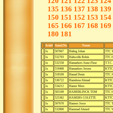
120
121
122
123
124
135
136
137
138
139
150
151
152
153
154
165
166
167
168
169
180
181
Actief
Aansl.Nr.
Naam
Ja
507667
Haling Johan
TTC T
Ja
532793
Haliscelik Robin
TTC H
Ja
532558
Hamaekers Anne-Fleur
T.T.C
Ja
519468
Hamaekers Jeroen
KTTC 
Ja
518169
Hamal Denis
TTC J
Ja
536722
Hamdona Ahmad
KTTC 
Ja
534212
Hamer Mees
KTTC 
Ja
505109
HAMERLINCK TOM
TTC 
Ja
525382
HAMERS COLETTE
KTTC 
Ja
507670
Hamers Josse
TTC T
Ja
532800
Hammad Ahmed
TTC W