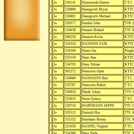
Ja
536141
Hammouda Hamza
T.T.C.
Ja
526800
Hanegreefs Bryan
KTTC 
Ja
526801
Hanegreefs Michael
KTTC 
Ja
520577
Hanlon John
TTK S
Ja
534038
Hannes Roland
TTC M
Ja
506250
Hannon Kevin
KTTC 
Ja
534310
HANNON SAM
KTTC 
Ja
534184
Hanot Jan
Pingk
Ja
533110
Hans Ilias
KTTC 
Ja
534705
Hans Tobian
KTTC 
Ja
505272
Hanssens Alain
KTTC 
Ja
534669
HANSSENS Bart
T.T.C
Ja
533787
Hanssens Ruben
T.T.C
Ja
530810
Hardy Johan
TTV H
Ja
532635
Harie Quincy
T.T.C.
Ja
529710
HARTMANN SEPPE
TTC O
Ja
535512
Hartoch Else
TTC A
Ja
531332
Haselaars Ronny
TTC M
Ja
521059
HASPEL Virginie
T.T.C.
Ja
534386
Hass Niels
TTC S