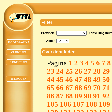
Filter
Provincie
Aansluitingsnu
Actief
HOOFDPAGINA
Overzicht leden
CLUBLIJST
Pagina
1
2
3
4
5
6
7
8
LEDENLIJST
23
24
25
26
27
28
29
44
45
46
47
48
49
50
INLOGGEN
65
66
67
68
69
70
71
86
87
88
89
90
91
92
105
106
107
108
109