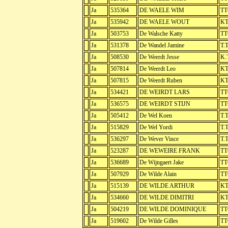
Ja
535364
DE WAELE WIM
TT
Ja
535942
DE WAELE WOUT
KT
Ja
503753
De Walsche Katty
TT
Ja
531378
De Wandel Jamine
T.
Ja
508530
De Weerdt Jesse
K.
Ja
507814
De Weerdt Leo
KT
Ja
507815
De Weerdt Ruben
KT
Ja
534421
DE WEIRDT LARS
TT
Ja
536575
DE WEIRDT STIJN
TT
Ja
505412
De Wel Koen
T.
Ja
515829
De Wel Yordi
T.
Ja
536297
De Wever Vince
T.
Ja
523287
DE WEWEIRE FRANK
TT
Ja
536689
De Wijngaert Jake
TT
Ja
507929
De Wilde Alain
TT
Ja
515139
DE WILDE ARTHUR
KT
Ja
534660
DE WILDE DIMITRI
KT
Ja
504219
DE WILDE DOMINIQUE
TT
Ja
519602
De Wilde Gilles
TT