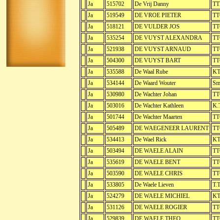
Ja
515702
De Vrij Danny
TT
Ja
519549
DE VROE PIETER
TT
Ja
518121
DE VULDER JOS
TT
Ja
535254
DE VUYST ALEXANDRA
TT
Ja
521938
DE VUYST ARNAUD
TT
Ja
504300
DE VUYST BART
TT
Ja
535588
De Waal Rube
KT
Ja
534144
De Waard Wouter
Sm
Ja
530980
De Wachter Johan
TT
Ja
503016
De Wachter Kathleen
K.
Ja
501744
De Wachter Maarten
TT
Ja
505489
DE WAEGENEER LAURENT
TT
Ja
534413
De Wael Rick
KT
Ja
503494
DE WAELE ALAIN
TT
Ja
535619
DE WAELE BENT
TT
Ja
503590
DE WAELE CHRIS
TT
Ja
533805
De Waele Lieven
T.T
Ja
524279
DE WAELE MICHIEL
KT
Ja
531126
DE WAELE ROGIER
TT
Ja
529839
DE WAELE THEO
TT