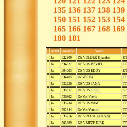
120
121
122
123
124
135
136
137
138
139
150
151
152
153
154
165
166
167
168
169
180
181
Actief
Aansl.Nr.
Naam
Ja
522300
DE VOLDER Kyandro
KT
Ja
534827
DE VOS BAZIEL
TT
Ja
504003
DE VOS EDDY
KT
Ja
534465
De Vos Jan
TT
Ja
532220
DE VOS JANA
TT
Ja
535557
DE VOS JESSE
Sin
Ja
536302
De Vos Veerle
TT
Ja
535234
DE VOS WIM
TT
Ja
502844
De Vos Yannick
TT
Ja
533216
DE VREESE ETIENNE
TT
Ja
503689
DE VRIEZE DIRK
TT