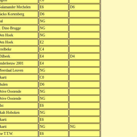
igem
C6
alamander Mechelen
E6
D6
Tacko Kortenberg
D6
al
NG
. Dino Brugge
NG
Den Hoek
NG
Den Hoek
E2
relbeke
C4
ilbeek
E4
D4
nderleeuw 2001
E4
Meerdaal Leuven
NG
arti
C0
hulen
D6
Drive Oostende
NG
Drive Oostende
NG
lst
E6
kah Hoboken
NG
arti
E6
arti
NG
NG
ne T.T.W.
E6