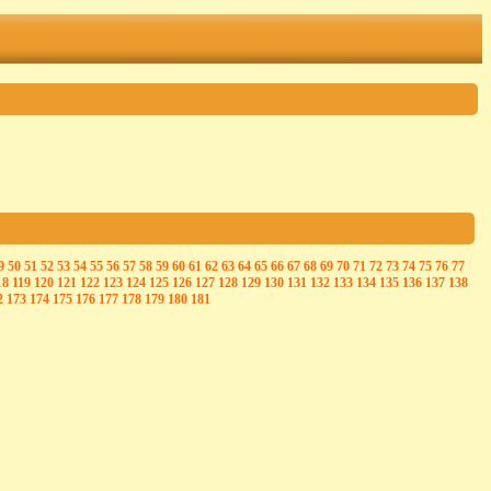
9
50
51
52
53
54
55
56
57
58
59
60
61
62
63
64
65
66
67
68
69
70
71
72
73
74
75
76
77
18
119
120
121
122
123
124
125
126
127
128
129
130
131
132
133
134
135
136
137
138
2
173
174
175
176
177
178
179
180
181