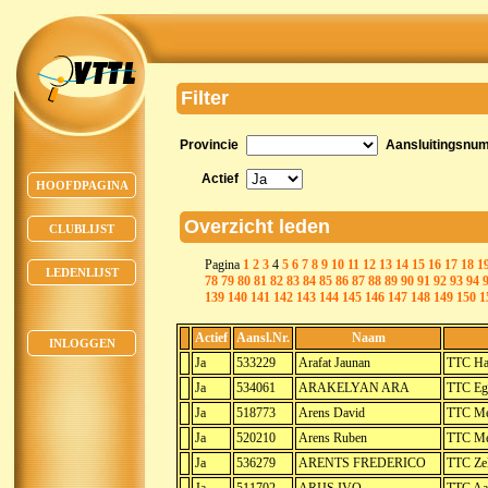
Filter
Provincie
Aansluitingsnu
Actief
HOOFDPAGINA
Overzicht leden
CLUBLIJST
Pagina
1
2
3
4
5
6
7
8
9
10
11
12
13
14
15
16
17
18
1
LEDENLIJST
78
79
80
81
82
83
84
85
86
87
88
89
90
91
92
93
94
139
140
141
142
143
144
145
146
147
148
149
150
1
Actief
Aansl.Nr.
Naam
INLOGGEN
Ja
533229
Arafat Jaunan
TTC Ha
Ja
534061
ARAKELYAN ARA
TTC Eg
Ja
518773
Arens David
TTC Me
Ja
520210
Arens Ruben
TTC Me
Ja
536279
ARENTS FREDERICO
TTC Ze