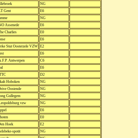
llebroek
NG
T Gent
E6
amme
NG
O Assenede
E6
The Charlies
E0
nse
E6
rke Stut Oosterzele VZW
E2
est
E6
.F.P. Antwerpen
C6
al
E6
 TTC
D2
kah Hoboken
NG
Drive Oostende
NG
Jong Gullegem
NG
eopoldsburg vzw
NG
ppel
E6
hoten
E0
Den Hoek
E2
lsbeke-spotit
NG