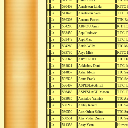
Ja
511702
ARIJS IVO
TTC Aa
Ja
530408
Arnalsteen Linda
KTTC S
Ja
511628
Arnalsteen Sven
T.T.C. 
Ja
536303
Arnauts Patrick
TTK Re
Ja
534288
ARNOU Aram
K.T.T.C
Ja
533450
Arpi Ludovic
T.T.C. 
Ja
533449
Arpi Max
T.T.C. 
Ja
504260
Artels Willy
TTC Me
Ja
533730
Arys Miek
KTTC D
Ja
532345
ARYS ROEL
TTC De
Ja
534021
Askhabov Deni
T.T.C. 
Ja
514857
Aslan Metin
TTC Suk
Ja
502528
Asma Frank
TTC Sc
Ja
536467
ASPESLAGH Eli
T.T.C. 
Ja
536468
ASPESLAGH Mason
T.T.C. 
Ja
533935
Assiedou Yannick
TTC Aa
Ja
536217
Atalay Kerem
TTC So
Ja
530550
Ates Orhan Selim
TTC Suk
Ja
530551
Ates Vildan Zumra
TTC Suk
Ja
511358
Atisy Yvan
Hurrica