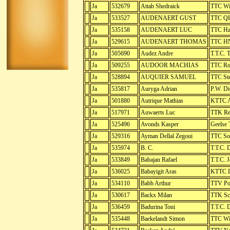
Ja
532679
Attah Shedraick
TTC Wi
Ja
533527
AUDENAERT GUST
TTC QL
Ja
535158
AUDENAERT LUC
TTC H
Ja
529615
AUDENAERT THOMAS
TTC HN
Ja
505690
Audez Andre
T.T.C. 
Ja
509255
AUDOOR MACHIAS
TTC Ro
Ja
528894
AUQUIER SAMUEL
TTC Ste
Ja
535817
Auryga Adrian
P.W. Di
Ja
501880
Autrique Mathias
KTTC A
Ja
517971
Auwaerts Luc
TTK Re
Ja
525496
Avonds Kasper
Geelse
Ja
529316
Ayman Dellal Zegoui
TTC So
Ja
535974
B. C.
T.T.C. 
Ja
533849
Babajan Rafael
T.T.C. 
Ja
536025
Babayigit Aras
KTTC L
Ja
534110
Babb Arthur
TTV Po
Ja
530617
Backx Milan
TTK Sc
Ja
536459
Badurina Toni
T.T.C. 
Ja
535448
Baekelandt Simon
TTC Wie