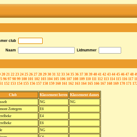
mmer club
Naam
Lidnummer
9
20
21
22
23
24
25
26
27
28
29
30
31
32
33
34
35
36
37
38
39
40
41
42
43
44
45
46
47
48
4
95
96
97
98
99
100
101
102
103
104
105
106
107
108
109
110
111
112
113
114
115
116
117
1
51
152
153
154
155
156
157
158
159
160
161
162
163
164
165
166
167
168
169
170
171
17
Club
Klassement heren
Klassement dames
sselt
NG
NG
mont Zottegem
E6
relbeke
E4
relbeke
E6
le
NG