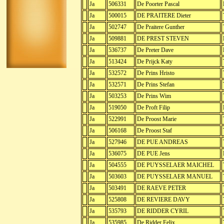
Ja
506331
De Poorter Pascal
Ja
500015
DE PRAITERE Dieter
Ja
502747
De Praitere Gunther
Ja
509881
DE PREST STEVEN
Ja
536737
De Preter Dave
Ja
513424
De Prijck Katy
Ja
532572
De Prins Hristo
Ja
532571
De Prins Stefan
Ja
503253
De Prins Wim
Ja
519050
De Proft Filip
Ja
522991
De Proost Marie
Ja
506168
De Proost Staf
Ja
527946
DE PUE ANDREAS
Ja
536075
DE PUE Jens
Ja
504555
DE PUYSSELAER MAICHEL
Ja
503603
DE PUYSSELAER MANUEL
Ja
503491
DE RAEVE PETER
Ja
525808
DE REVIERE DAVY
Ja
535793
DE RIDDER CYRIL
Ja
535985
De Ridder Felix