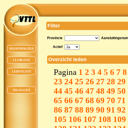
Filter
Provincie
Aansluitingsnu
Actief
HOOFDPAGINA
Overzicht leden
CLUBLIJST
Pagina
1
2
3
4
5
6
7
8
LEDENLIJST
23
24
25
26
27
28
29
44
45
46
47
48
49
50
INLOGGEN
65
66
67
68
69
70
71
86
87
88
89
90
91
92
105
106
107
108
109