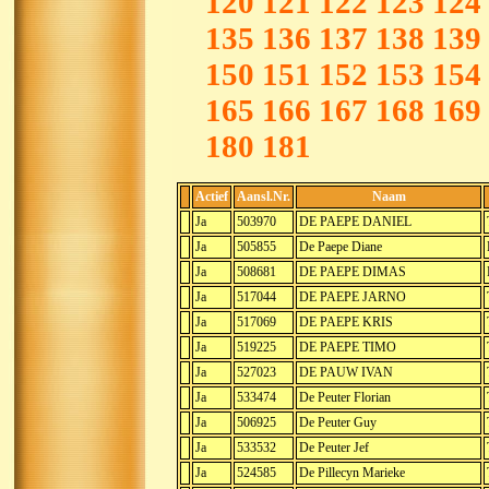
120
121
122
123
124
135
136
137
138
139
150
151
152
153
154
165
166
167
168
169
180
181
Actief
Aansl.Nr.
Naam
Ja
503970
DE PAEPE DANIEL
Ja
505855
De Paepe Diane
Ja
508681
DE PAEPE DIMAS
Ja
517044
DE PAEPE JARNO
Ja
517069
DE PAEPE KRIS
Ja
519225
DE PAEPE TIMO
Ja
527023
DE PAUW IVAN
Ja
533474
De Peuter Florian
Ja
506925
De Peuter Guy
Ja
533532
De Peuter Jef
Ja
524585
De Pillecyn Marieke