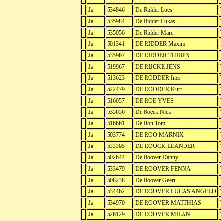
Ja
534846
De Ridder Loes
Ja
535984
De Ridder Lukas
Ja
535056
De Ridder Marc
Ja
501341
DE RIDDER Maxim
Ja
535967
DE RIDDER THIBEN
Ja
519967
DE RIJCKE JENS
Ja
513623
DE RODDER Ines
Ja
522479
DE RODDER Kurt
Ja
516057
DE ROE YVES
Ja
535656
De Roeck Nick
Ja
516661
De Ron Tom
Ja
503774
DE ROO MARNIX
Ja
533395
DE ROOCK LEANDER
Ja
502644
De Roover Danny
Ja
533479
DE ROOVER FENNA
Ja
508238
De Roover Geert
Ja
534462
DE ROOVER LUCAS ANGELO
Ja
534970
DE ROOVER MATTHIAS
Ja
526129
DE ROOVER MILAN