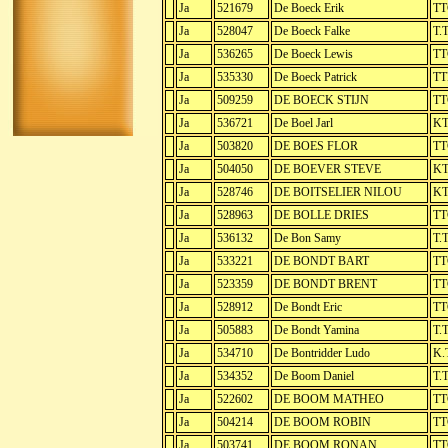
Ja
521679
De Boeck Erik
TT
Ja
528047
De Boeck Falke
T.
Ja
536265
De Boeck Lewis
TT
Ja
535330
De Boeck Patrick
TT
Ja
509259
DE BOECK STIJN
TT
Ja
536721
De Boel Jarl
KT
Ja
503820
DE BOES FLOR
TT
Ja
504050
DE BOEVER STEVE
KT
Ja
528746
DE BOITSELIER NILOU
KT
Ja
528963
DE BOLLE DRIES
TT
Ja
536132
De Bon Samy
T.T
Ja
533221
DE BONDT BART
TT
Ja
523359
DE BONDT BRENT
TT
Ja
528912
De Bondt Eric
TT
Ja
505883
De Bondt Yamina
T.
Ja
534710
De Bontridder Ludo
K.
Ja
534352
De Boom Daniel
T.
Ja
522602
DE BOOM MATHEO
TT
Ja
504214
DE BOOM ROBIN
TT
Ja
503741
DE BOOM RONAN
TT