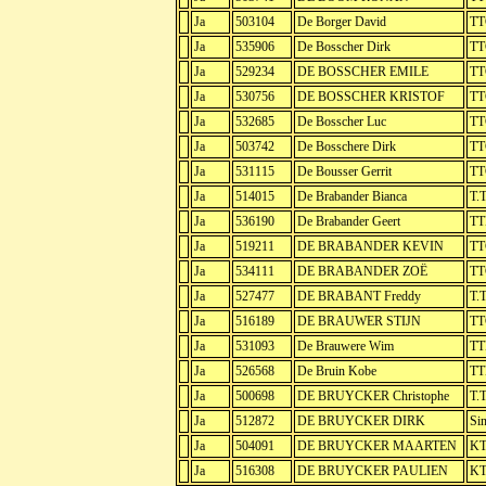
Ja
503104
De Borger David
TT
Ja
535906
De Bosscher Dirk
TT
Ja
529234
DE BOSSCHER EMILE
TT
Ja
530756
DE BOSSCHER KRISTOF
TT
Ja
532685
De Bosscher Luc
TT
Ja
503742
De Bosschere Dirk
TT
Ja
531115
De Bousser Gerrit
TT
Ja
514015
De Brabander Bianca
T.
Ja
536190
De Brabander Geert
TT
Ja
519211
DE BRABANDER KEVIN
TT
Ja
534111
DE BRABANDER ZOË
TT
Ja
527477
DE BRABANT Freddy
T.
Ja
516189
DE BRAUWER STIJN
TT
Ja
531093
De Brauwere Wim
TT
Ja
526568
De Bruin Kobe
TT
Ja
500698
DE BRUYCKER Christophe
T.T
Ja
512872
DE BRUYCKER DIRK
Sin
Ja
504091
DE BRUYCKER MAARTEN
KT
Ja
516308
DE BRUYCKER PAULIEN
KT