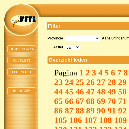
Filter
Provincie
Aansluitingsnu
Actief
HOOFDPAGINA
Overzicht leden
CLUBLIJST
Pagina
1
2
3
4
5
6
7
8
LEDENLIJST
23
24
25
26
27
28
29
44
45
46
47
48
49
50
INLOGGEN
65
66
67
68
69
70
71
86
87
88
89
90
91
92
105
106
107
108
109