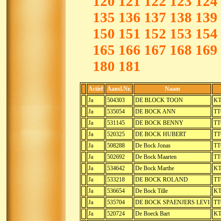
120
121
122
123
124
135
136
137
138
139
150
151
152
153
154
165
166
167
168
169
180
181
Actief
Aansl.Nr.
Naam
Ja
504303
DE BLOCK TOON
KT
Ja
535054
DE BOCK ANN
TT
Ja
531145
DE BOCK BENNY
TT
Ja
520325
DE BOCK HUBERT
TT
Ja
508288
De Bock Jonas
TT
Ja
502692
De Bock Maarten
TT
Ja
534642
De Bock Marthe
KT
Ja
533218
DE BOCK ROLAND
TT
Ja
536654
De Bock Tille
KT
Ja
535704
DE BOCK SPAENJERS LEVI
TT
Ja
520724
De Boeck Bart
KT