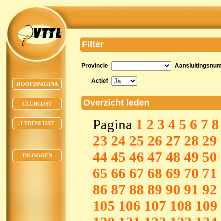
Filter
Provincie
Aansluitingsnu
Actief
HOOFDPAGINA
Overzicht leden
CLUBLIJST
Pagina
1
2
3
4
5
6
7
8
LEDENLIJST
23
24
25
26
27
28
29
44
45
46
47
48
49
50
INLOGGEN
65
66
67
68
69
70
71
86
87
88
89
90
91
92
105
106
107
108
109