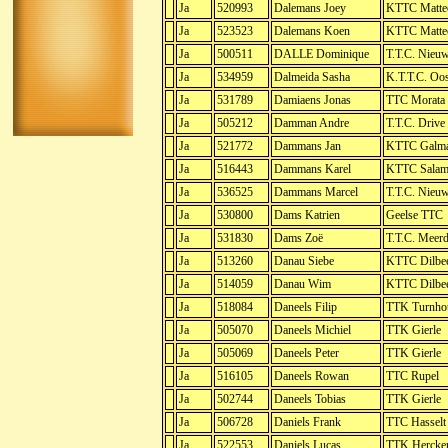
Ja
520993
Dalemans Joey
KTTC Matte
Ja
523523
Dalemans Koen
KTTC Matte
Ja
500511
DALLE Dominique
T.T.C. Nieu
Ja
534959
Dalmeida Sasha
K.T.T.C. Oo
Ja
531789
Damiaens Jonas
TTC Morata
Ja
505212
Damman Andre
T.T.C. Drive
Ja
521772
Dammans Jan
KTTC Galma
Ja
516443
Dammans Karel
KTTC Salam
Ja
536525
Dammans Marcel
T.T.C. Nieu
Ja
530800
Dams Katrien
Geelse TTC
Ja
531830
Dams Zoë
T.T.C. Meer
Ja
513260
Danau Siebe
KTTC Dilbe
Ja
514059
Danau Wim
KTTC Dilbe
Ja
518084
Daneels Filip
TTK Turnho
Ja
505070
Daneels Michiel
TTK Gierle
Ja
505069
Daneels Peter
TTK Gierle
Ja
516105
Daneels Rowan
TTC Rupel
Ja
502744
Daneels Tobias
TTK Gierle
Ja
506728
Daniels Frank
TTC Hasselt
Ja
522553
Daniels Lucas
TTK Hercke