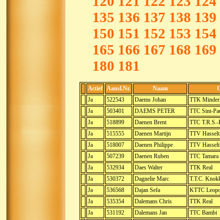
120
121
122
123
124
135
136
137
138
139
150
151
152
153
154
165
166
167
168
169
180
181
Actief
Aansl.Nr.
Naam
Ja
522543
Daems Johan
TTK Minder
Ja
503401
DAEMS PETER
TTC Sint-Pa
Ja
518899
Daenen Brent
TTC T.R.S.-
Ja
515555
Daenen Martijn
TTV Hasselt
Ja
518007
Daenen Philippe
TTV Hasselt
Ja
507239
Daenen Ruben
TTC Tamara 
Ja
532934
Daes Walter
TTK Real
Ja
530372
Dagnelie Marc
T.T.C. Knok
Ja
536568
Dajan Sefa
KTTC Leopo
Ja
535354
Dalemans Chris
TTK Real
Ja
531192
Dalemans Jan
TTC Bambi