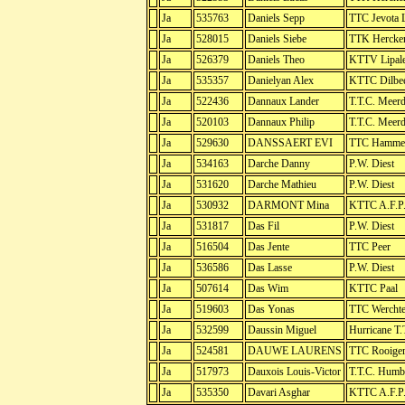
Ja
535763
Daniels Sepp
TTC Jevota 
Ja
528015
Daniels Siebe
TTK Hercke
Ja
526379
Daniels Theo
KTTV Lipale
Ja
535357
Danielyan Alex
KTTC Dilbe
Ja
522436
Dannaux Lander
T.T.C. Meer
Ja
520103
Dannaux Philip
T.T.C. Meer
Ja
529630
DANSSAERT EVI
TTC Hamme
Ja
534163
Darche Danny
P.W. Diest
Ja
531620
Darche Mathieu
P.W. Diest
Ja
530932
DARMONT Mina
KTTC A.F.P.
Ja
531817
Das Fil
P.W. Diest
Ja
516504
Das Jente
TTC Peer
Ja
536586
Das Lasse
P.W. Diest
Ja
507614
Das Wim
KTTC Paal
Ja
519603
Das Yonas
TTC Werchte
Ja
532599
Daussin Miguel
Hurricane T.
Ja
524581
DAUWE LAURENS
TTC Rooige
Ja
517973
Dauxois Louis-Victor
T.T.C. Humb
Ja
535350
Davari Asghar
KTTC A.F.P.