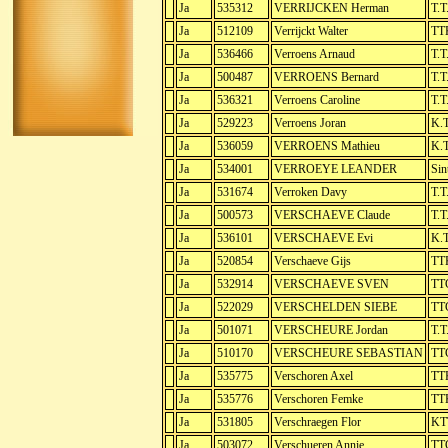
Ja
535312
VERRIJCKEN Herman
T.T
Ja
512109
Verrijckt Walter
TTK
Ja
536466
Verroens Arnaud
T.T
Ja
500487
VERROENS Bernard
T.T
Ja
536321
Verroens Caroline
T.T
Ja
529223
Verroens Joran
K.T
Ja
536059
VERROENS Mathieu
K.T
Ja
534001
VERROEYE LEANDER
Sin
Ja
531674
Verroken Davy
T.T
Ja
500573
VERSCHAEVE Claude
T.T
Ja
536101
VERSCHAEVE Evi
K.T
Ja
520854
Verschaeve Gijs
TTK
Ja
532914
VERSCHAEVE SVEN
TT
Ja
522029
VERSCHELDEN SIEBE
TT
Ja
501071
VERSCHEURE Jordan
T.T
Ja
510170
VERSCHEURE SEBASTIAN
TT
Ja
535775
Verschoren Axel
TTK
Ja
535776
Verschoren Femke
TTK
Ja
531805
Verschraegen Flor
KTT
Ja
503072
Verschueren Annie
TT