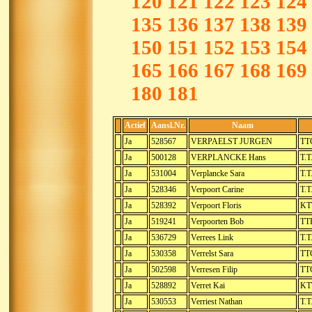
120
121
122
123
124
135
136
137
138
139
150
151
152
153
154
165
166
167
168
169
180
181
Actief
Aansl.Nr.
Naam
Ja
528567
VERPAELST JURGEN
TT
Ja
500128
VERPLANCKE Hans
T.T
Ja
531004
Verplancke Sara
T.T
Ja
528346
Verpoort Carine
T.T
Ja
528392
Verpoort Floris
KT
Ja
519241
Verpoorten Bob
TTK
Ja
536729
Verrees Link
T.T
Ja
530358
Verrelst Sara
TT
Ja
502598
Verresen Filip
TTC
Ja
528892
Verret Kai
KT
Ja
530553
Verriest Nathan
T.