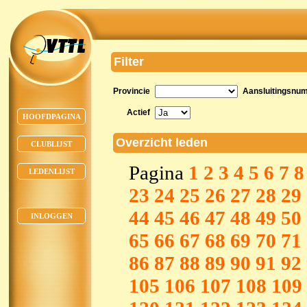
Filter
Provincie
Aansluitingsnu
Actief
HOOFDPAGINA
Overzicht leden
CLUBLIJST
Pagina
1
2
3
4
5
6
7
8
LEDENLIJST
23
24
25
26
27
28
29
44
45
46
47
48
49
50
INLOGGEN
65
66
67
68
69
70
71
86
87
88
89
90
91
92
105
106
107
108
109