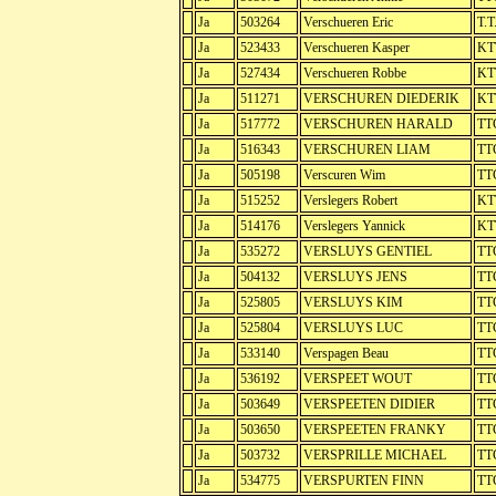
Ja
503264
Verschueren Eric
T.T
Ja
523433
Verschueren Kasper
KT
Ja
527434
Verschueren Robbe
KTT
Ja
511271
VERSCHUREN DIEDERIK
KT
Ja
517772
VERSCHUREN HARALD
TT
Ja
516343
VERSCHUREN LIAM
TT
Ja
505198
Verscuren Wim
TTC
Ja
515252
Verslegers Robert
KT
Ja
514176
Verslegers Yannick
KT
Ja
535272
VERSLUYS GENTIEL
TT
Ja
504132
VERSLUYS JENS
TT
Ja
525805
VERSLUYS KIM
TT
Ja
525804
VERSLUYS LUC
TT
Ja
533140
Verspagen Beau
TT
Ja
536192
VERSPEET WOUT
TTC
Ja
503649
VERSPEETEN DIDIER
TT
Ja
503650
VERSPEETEN FRANKY
TT
Ja
503732
VERSPRILLE MICHAEL
TT
Ja
534775
VERSPURTEN FINN
TT