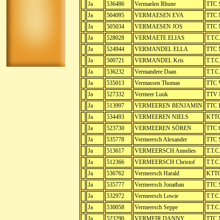
Ja
536486
Vermaelen Rhune
TTC S
Ja
504095
VERMAESEN EVA
TTC 
Ja
505034
VERMAESEN JOS
TTC 
Ja
528028
VERMAETE ELIAS
T.T.C
Ja
524944
VERMANDEL ELLA
TTC 
Ja
500721
VERMANDEL Kris
T.T.C
Ja
536232
Vermandere Daan
T.T.C
Ja
535013
Vermassen Thomas
TTC W
Ja
527332
Vermeer Luuk
TTV 
Ja
513997
VERMEEREN BENJAMIN
TTC 
Ja
534493
VERMEEREN NIELS
KTTC
Ja
523730
VERMEEREN SÖREN
TTC 
Ja
535778
Vermeersch Alexander
TTC 
Ja
513617
VERMEERSCH Annelies
T.T.C
Ja
512366
VERMEERSCH Christof
T.T.C
Ja
536762
Vermeersch Harald
KTTC
Ja
535777
Vermeersch Jonathan
TTC 
Ja
532972
Vermeersch Lowie
T.T.C
Ja
530058
Vermeersch Seppe
T.T.C
Ja
523290
VERMEIR DANNY
TTC 