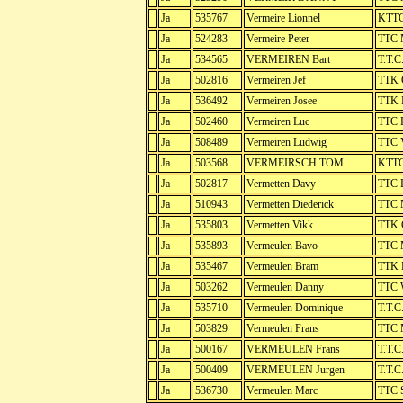
Ja
535767
Vermeire Lionnel
KTTC
Ja
524283
Vermeire Peter
TTC 
Ja
534565
VERMEIREN Bart
T.T.C
Ja
502816
Vermeiren Jef
TTK G
Ja
536492
Vermeiren Josee
TTK 
Ja
502460
Vermeiren Luc
TTC R
Ja
508489
Vermeiren Ludwig
TTC V
Ja
503568
VERMEIRSCH TOM
KTTC
Ja
502817
Vermetten Davy
TTC L
Ja
510943
Vermetten Diederick
TTC M
Ja
535803
Vermetten Vikk
TTK G
Ja
535893
Vermeulen Bavo
TTC 
Ja
535467
Vermeulen Bram
TTK R
Ja
503262
Vermeulen Danny
TTC W
Ja
535710
Vermeulen Dominique
T.T.C
Ja
503829
Vermeulen Frans
TTC 
Ja
500167
VERMEULEN Frans
T.T.C
Ja
500409
VERMEULEN Jurgen
T.T.C
Ja
536730
Vermeulen Marc
TTC 