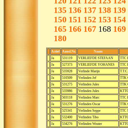
120
121
122
123
124
135
136
137
138
139
150
151
152
153
154
165
166
167
168
169
180
Actief
Aansl.Nr.
Naam
Ja
531119
VERLIEFDE STEFAAN
TTC 
Ja
527373
VERLIEFDE YOHANES
TTC 
Ja
535928
Verlinde Marijn
T.T.C
Ja
510509
Verlinden Jef
TTK G
Ja
531275
Verlinden Jules
TTK G
Ja
535986
Verlinden Jules
KTTC
Ja
503118
Verlinden Marc
TTC 
Ja
531276
Verlinden Oscar
TTK G
Ja
525341
Verlinden Seppe
TTC 
Ja
532400
Verlinden Tibo
KTTC
Ja
534276
Verlinden Wouter
KTTC