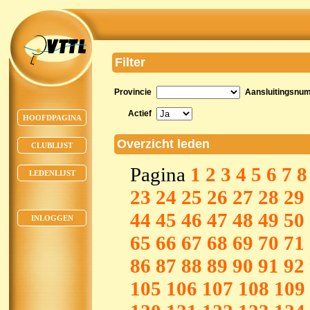
Filter
Provincie
Aansluitingsnu
Actief
HOOFDPAGINA
Overzicht leden
CLUBLIJST
Pagina
1
2
3
4
5
6
7
8
LEDENLIJST
23
24
25
26
27
28
29
44
45
46
47
48
49
50
INLOGGEN
65
66
67
68
69
70
71
86
87
88
89
90
91
92
105
106
107
108
109