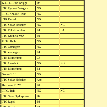
K.T.T.C. Dino Brugge
D4
TTC Egmont Zottegem
NG
T.T.C. Knokke-Heist
NG
TTK Dessel
NG
TTC Sokah Hoboken
NG
NG
TTC Rijkel-Borgloon
E4
D4
TTC Kruibeke vzw
E0
KTTC Halle
NG
TTC Zomergem
NG
TTC Zomergem
E4
TTK Minderhout
C6
TTC Aarschot
NG
NG
TTK Minderhout
E4
Geelse TTC
NG
TTC Sokah Hoboken
As6
Hurricane T.T.W.
B4
T.T.C. Tielt
NG
NG
TTC Nova Opdorp vzw
D4
TTC Rupel
E6