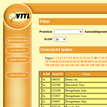
Filter
Provincie
Aansluitingsnu
Actief
HOOFDPAGINA
Overzicht leden
CLUBLIJST
Pagina
1
2
3
4
5
6
7
8
9
10
11
12
13
14
15
16
17
18
1
LEDENLIJST
78
79
80
81
82
83
84
85
86
87
88
89
90
91
92
93
94
139
140
141
142
143
144
145
146
147
148
149
150
1
Actief
Aansl.Nr.
Naam
INLOGGEN
Ja
506561
Brems Jan
Ja
532196
Bresseleers Vera
Ja
533186
Breugelmans Jona
Ja
533927
Breugelmans Luca
Ja
534047
Breugelmans Stijn