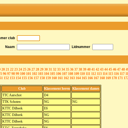
mmer club
Naam
Lidnummer
9
20
21
22
23
24
25
26
27
28
29
30
31
32
33
34
35
36
37
38
39
40
41
42
43
44
45
46
47
48
4
95
96
97
98
99
100
101
102
103
104
105
106
107
108
109
110
111
112
113
114
115
116
117
1
51
152
153
154
155
156
157
158
159
160
161
162
163
164
165
166
167
168
169
170
171
17
Club
Klassement heren
Klassement dames
TTC Aarschot
D4
TTK Schoten
NG
NG
KTTC Dilbeek
E6
KTTC Dilbeek
NG
KTTC Dilbeek
NG