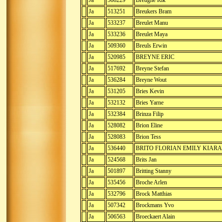
Ja
508229
Breughe Rik
Ja
513251
Breukers Bram
Ja
533237
Breulet Manu
Ja
533236
Breulet Maya
Ja
509360
Breuls Erwin
Ja
520985
BREYNE ERIC
Ja
517692
Breyne Stefan
Ja
536284
Breyne Wout
Ja
531205
Bries Kevin
Ja
532132
Bries Yarne
Ja
532384
Brinza Filip
Ja
528082
Brion Eline
Ja
528083
Brion Tess
Ja
536440
BRITO FLORIAN EMILY KIARA
Ja
524568
Brits Jan
Ja
501897
Britting Stanny
Ja
535456
Broche Arlen
Ja
532796
Brock Matthias
Ja
507342
Brockmans Yvo
Ja
506563
Broeckaert Alain