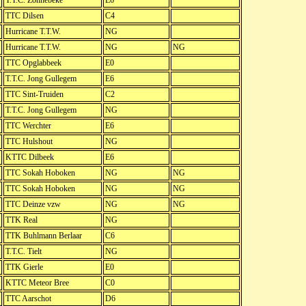
T.T.C. Zonnebeke
E6
TTC Dilsen
C4
Hurricane T.T.W.
NG
Hurricane T.T.W.
NG
NG
TTC Opglabbeek
E0
T.T.C. Jong Gullegem
E6
TTC Sint-Truiden
C2
T.T.C. Jong Gullegem
NG
TTC Werchter
E6
TTC Hulshout
NG
KTTC Dilbeek
E6
TTC Sokah Hoboken
NG
NG
TTC Sokah Hoboken
NG
NG
TTC Deinze vzw
NG
NG
TTK Real
NG
TTK Buhlmann Berlaar
C6
T.T.C. Tielt
NG
TTK Gierle
E0
KTTC Meteor Bree
C0
TTC Aarschot
D6