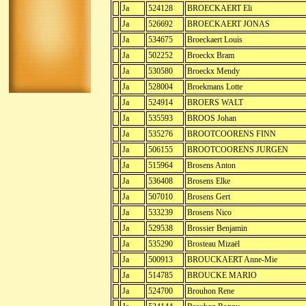
Ja
524128
BROECKAERT Eli
Ja
526692
BROECKAERT JONAS
Ja
534675
Broeckaert Louis
Ja
502252
Broeckx Bram
Ja
530580
Broeckx Mendy
Ja
528004
Broekmans Lotte
Ja
524914
BROERS WALT
Ja
535593
BROOS Johan
Ja
535276
BROOTCOORENS FINN
Ja
506155
BROOTCOORENS JURGEN
Ja
515964
Brosens Anton
Ja
536408
Brosens Elke
Ja
507010
Brosens Gert
Ja
533239
Brosens Nico
Ja
529538
Brossier Benjamin
Ja
535290
Brosteau Mizaël
Ja
500913
BROUCKAERT Anne-Mie
Ja
514785
BROUCKE MARIO
Ja
524700
Brouhon Rene