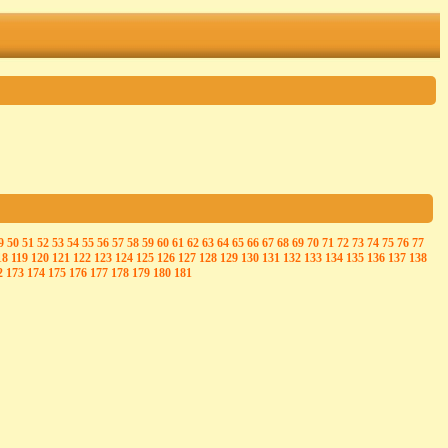
9
50
51
52
53
54
55
56
57
58
59
60
61
62
63
64
65
66
67
68
69
70
71
72
73
74
75
76
77
18
119
120
121
122
123
124
125
126
127
128
129
130
131
132
133
134
135
136
137
138
2
173
174
175
176
177
178
179
180
181