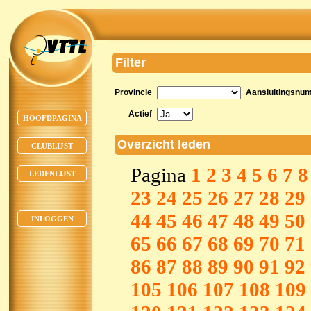
Filter
Provincie
Aansluitingsnu
Actief
HOOFDPAGINA
Overzicht leden
CLUBLIJST
Pagina
1
2
3
4
5
6
7
8
LEDENLIJST
23
24
25
26
27
28
29
44
45
46
47
48
49
50
INLOGGEN
65
66
67
68
69
70
71
86
87
88
89
90
91
92
105
106
107
108
109