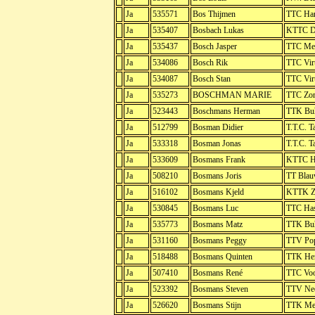
Ja
535571
Bos Thijmen
TTC H
Ja
535407
Bosbach Lukas
KTTC D
Ja
535437
Bosch Jasper
TTC Mer
Ja
534086
Bosch Rik
TTC Vir
Ja
534087
Bosch Stan
TTC Vir
Ja
535273
BOSCHMAN MARIE
TTC Zo
Ja
523443
Boschmans Herman
TTK Buh
Ja
512799
Bosman Didier
T.T.C. T
Ja
533318
Bosman Jonas
T.T.C. T
Ja
533609
Bosmans Frank
KTTC He
Ja
508210
Bosmans Joris
TT Blau
Ja
516102
Bosmans Kjeld
KTTK Zw
Ja
530845
Bosmans Luc
TTC Has
Ja
535773
Bosmans Matz
TTK Buh
Ja
531160
Bosmans Peggy
TTV Po
Ja
518488
Bosmans Quinten
TTK Her
Ja
507410
Bosmans René
TTC Voo
Ja
523392
Bosmans Steven
TTV Nee
Ja
526620
Bosmans Stijn
TTK Mer