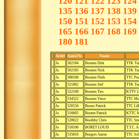
120
121
122
123
124
135
136
137
138
139
150
151
152
153
154
165
166
167
168
169
180
181
Actief
Aansl.Nr.
Naam
Ja
502184
Boonen Dirk
TTK Tur
Ja
502185
Boonen Nick
TTK Tur
Ja
508168
Boonen Niels
TTC Pee
Ja
521062
Boonen Stef
TTK Tur
Ja
522169
Boonen Ties
KTTV Li
Ja
534522
Boonen Vince
TTC Mor
Ja
520534
Boons Patrick
TTC Lil
Ja
516605
Booten Patrick
KTTC M
Ja
520622
Boothby Chris
TTC Sin
Ja
518106
BORET LOUIS
T.T.C. A
Ja
535816
Borgers Aaron
TTC Sch