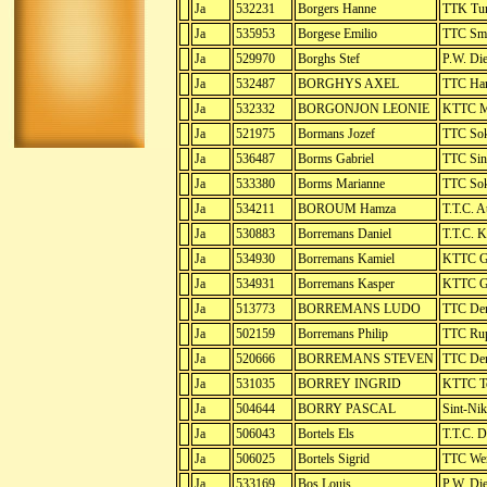
Ja
532231
Borgers Hanne
TTK Tur
Ja
535953
Borgese Emilio
TTC Sm
Ja
529970
Borghs Stef
P.W. Die
Ja
532487
BORGHYS AXEL
TTC H
Ja
532332
BORGONJON LEONIE
KTTC M
Ja
521975
Bormans Jozef
TTC So
Ja
536487
Borms Gabriel
TTC Sin
Ja
533380
Borms Marianne
TTC So
Ja
534211
BOROUM Hamza
T.T.C. A
Ja
530883
Borremans Daniel
T.T.C. 
Ja
534930
Borremans Kamiel
KTTC G
Ja
534931
Borremans Kasper
KTTC G
Ja
513773
BORREMANS LUDO
TTC Den
Ja
502159
Borremans Philip
TTC Ru
Ja
520666
BORREMANS STEVEN
TTC Den
Ja
531035
BORREY INGRID
KTTC T
Ja
504644
BORRY PASCAL
Sint-Nik
Ja
506043
Bortels Els
T.T.C. 
Ja
506025
Bortels Sigrid
TTC Wer
Ja
533169
Bos Louis
P.W. Die