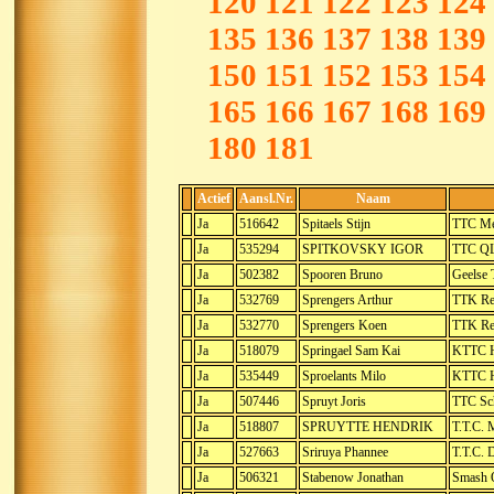
120
121
122
123
124
135
136
137
138
139
150
151
152
153
154
165
166
167
168
169
180
181
Actief
Aansl.Nr.
Naam
Ja
516642
Spitaels Stijn
TTC Me
Ja
535294
SPITKOVSKY IGOR
TTC QL
Ja
502382
Spooren Bruno
Geelse
Ja
532769
Sprengers Arthur
TTK Re
Ja
532770
Sprengers Koen
TTK Re
Ja
518079
Springael Sam Kai
KTTC H
Ja
535449
Sproelants Milo
KTTC H
Ja
507446
Spruyt Joris
TTC Sc
Ja
518807
SPRUYTTE HENDRIK
T.T.C. 
Ja
527663
Sriruya Phannee
T.T.C. 
Ja
506321
Stabenow Jonathan
Smash O