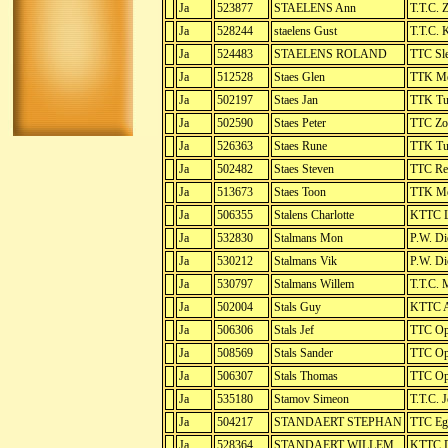
Ja
523877
STAELENS Ann
T.T.C. 
Ja
528244
staelens Gust
T.T.C. 
Ja
524483
STAELENS ROLAND
TTC Sle
Ja
512528
Staes Glen
TTK Me
Ja
502197
Staes Jan
TTK Tu
Ja
502590
Staes Peter
TTC Zo
Ja
526363
Staes Rune
TTK Tu
Ja
502482
Staes Steven
TTC Re
Ja
513673
Staes Toon
TTK Me
Ja
506355
Stalens Charlotte
KTTC L
Ja
532830
Stalmans Mon
P.W. Di
Ja
530212
Stalmans Vik
P.W. Di
Ja
530797
Stalmans Willem
T.T.C. 
Ja
502004
Stals Guy
KTTC A
Ja
506306
Stals Jef
TTC Opi
Ja
508569
Stals Sander
TTC Opi
Ja
506307
Stals Thomas
TTC Opi
Ja
535180
Stamov Simeon
T.T.C. 
Ja
504217
STANDAERT STEPHAN
TTC Eg
Ja
528364
STANDAERT WILLEM
KTTC D