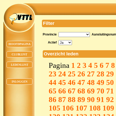
Filter
Provincie
Aansluitingsnu
Actief
HOOFDPAGINA
Overzicht leden
CLUBLIJST
Pagina
1
2
3
4
5
6
7
8
LEDENLIJST
23
24
25
26
27
28
29
44
45
46
47
48
49
50
INLOGGEN
65
66
67
68
69
70
71
86
87
88
89
90
91
92
105
106
107
108
109