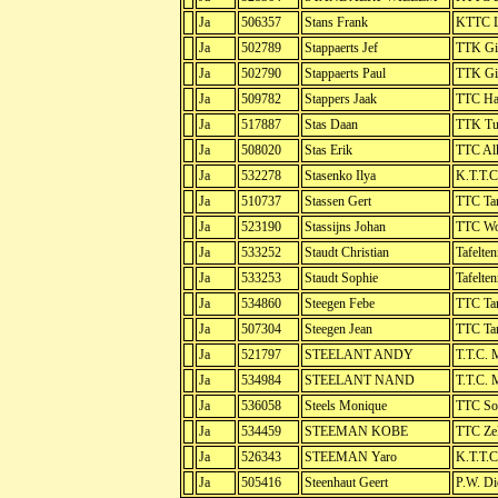
Ja
506357
Stans Frank
KTTC L
Ja
502789
Stappaerts Jef
TTK Gi
Ja
502790
Stappaerts Paul
TTK Gi
Ja
509782
Stappers Jaak
TTC Ha
Ja
517887
Stas Daan
TTK Tu
Ja
508020
Stas Erik
TTC Al
Ja
532278
Stasenko Ilya
K.T.T.C
Ja
510737
Stassen Gert
TTC Ta
Ja
523190
Stassijns Johan
TTC W
Ja
533252
Staudt Christian
Tafelte
Ja
533253
Staudt Sophie
Tafelte
Ja
534860
Steegen Febe
TTC Ta
Ja
507304
Steegen Jean
TTC Ta
Ja
521797
STEELANT ANDY
T.T.C. 
Ja
534984
STEELANT NAND
T.T.C. 
Ja
536058
Steels Monique
TTC So
Ja
534459
STEEMAN KOBE
TTC Ze
Ja
526343
STEEMAN Yaro
K.T.T.C
Ja
505416
Steenhaut Geert
P.W. Di