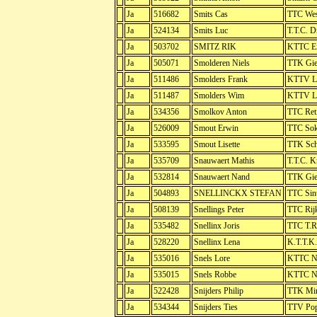
Ja
516682
Smits Cas
TTC Wes
Ja
524134
Smits Luc
T.T.C. D
Ja
503702
SMITZ RIK
KTTC Ei
Ja
505071
Smolderen Niels
TTK Gie
Ja
511486
Smolders Frank
KTTV Li
Ja
511487
Smolders Wim
KTTV Li
Ja
534356
Smolkov Anton
TTC Ret
Ja
526009
Smout Erwin
TTC Sok
Ja
533595
Smout Lisette
TTK Sch
Ja
535709
Snauwaert Mathis
T.T.C. K
Ja
532814
Snauwaert Nand
TTK Gie
Ja
504893
SNELLINCKX STEFAN
TTC Sin
Ja
508139
Snellings Peter
TTC Rij
Ja
535482
Snellinx Joris
TTC T.R.
Ja
528220
Snellinx Lena
K.T.T.K.
Ja
535016
Snels Lore
KTTC Ni
Ja
535015
Snels Robbe
KTTC Ni
Ja
522428
Snijders Philip
TTK Min
Ja
534344
Snijders Ties
TTV Pop