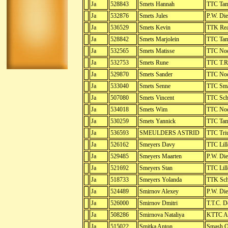
Ja
528843
Smets Hannah
TTC Tam
Ja
532876
Smets Jules
P.W. Die
Ja
536529
Smets Kevin
TTK Rea
Ja
528842
Smets Marjolein
TTC Tam
Ja
532565
Smets Matisse
TTC No
Ja
532753
Smets Rune
TTC T.R.
Ja
529870
Smets Sander
TTC No
Ja
533040
Smets Senne
TTC Sma
Ja
507080
Smets Vincent
TTC Sch
Ja
534018
Smets Wim
TTC No
Ja
530259
Smets Yannick
TTC Tam
Ja
536593
SMEULDERS ASTRID
TTC Tr
Ja
526162
Smeyers Davy
TTC Lil
Ja
529485
Smeyers Maarten
P.W. Die
Ja
521692
Smeyers Stan
TTC Lil
Ja
518733
Smeyers Yolanda
TTK Sch
Ja
524489
Smirnov Alexey
P.W. Die
Ja
526000
Smirnov Dmitri
T.T.C. 
Ja
508286
Smirnova Nataliya
KTTC A.
Ja
515022
Smitka Anton
Smash O