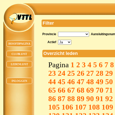
Filter
Provincie
Aansluitingsnu
Actief
HOOFDPAGINA
Overzicht leden
CLUBLIJST
Pagina
1
2
3
4
5
6
7
8
LEDENLIJST
23
24
25
26
27
28
29
44
45
46
47
48
49
50
INLOGGEN
65
66
67
68
69
70
71
86
87
88
89
90
91
92
105
106
107
108
109