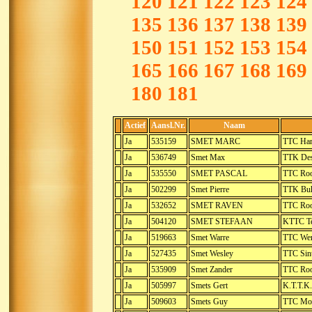
120
121
122
123
124
135
136
137
138
139
150
151
152
153
154
165
166
167
168
169
180
181
Actief
Aansl.Nr.
Naam
Ja
535159
SMET MARC
TTC Ha
Ja
536749
Smet Max
TTK Des
Ja
535550
SMET PASCAL
TTC Ro
Ja
502299
Smet Pierre
TTK Buh
Ja
532652
SMET RAVEN
TTC Ro
Ja
504120
SMET STEFAAN
KTTC T
Ja
519663
Smet Warre
TTC Wer
Ja
527435
Smet Wesley
TTC Sin
Ja
535909
Smet Zander
TTC Ro
Ja
505997
Smets Gert
K.T.T.K.
Ja
509603
Smets Guy
TTC Mor