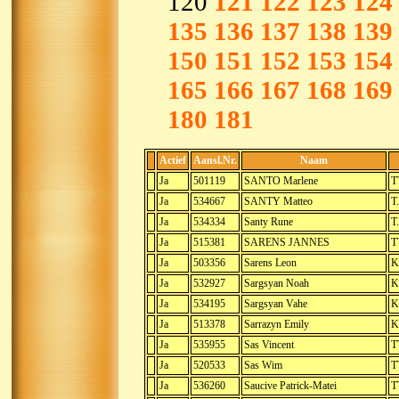
120
121
122
123
124
135
136
137
138
139
150
151
152
153
154
165
166
167
168
169
180
181
Actief
Aansl.Nr.
Naam
Ja
501119
SANTO Marlene
T
Ja
534667
SANTY Matteo
T
Ja
534334
Santy Rune
T
Ja
515381
SARENS JANNES
T
Ja
503356
Sarens Leon
K
Ja
532927
Sargsyan Noah
K
Ja
534195
Sargsyan Vahe
K
Ja
513378
Sarrazyn Emily
K
Ja
535955
Sas Vincent
T
Ja
520533
Sas Wim
T
Ja
536260
Saucive Patrick-Matei
T