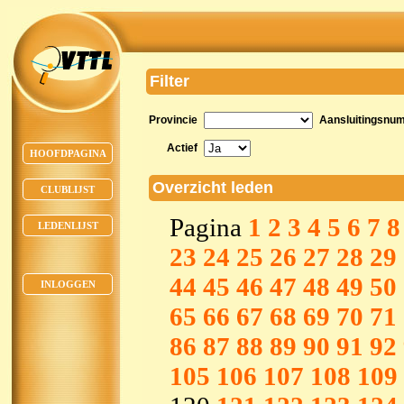
Filter
Provincie
Aansluitingsnu
Actief
HOOFDPAGINA
Overzicht leden
CLUBLIJST
Pagina
1
2
3
4
5
6
7
8
LEDENLIJST
23
24
25
26
27
28
29
44
45
46
47
48
49
50
INLOGGEN
65
66
67
68
69
70
71
86
87
88
89
90
91
92
105
106
107
108
109