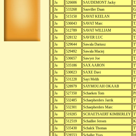
Ja
526606
SAUDEMONT Jacky
T
Ja
533268
Sauviller Daan
G
Ja
515150
SAVAT KEELAN
T
Ja
536043
SAVAT Marc
T
Ja
512789
SAVAT WILLIAM
K
Ja
528132
SAVER LUC
T
Ja
529644
Sawala Dariusz
T
Ja
529492
Sawala Maciej
T
Ja
536657
Sawyer Joe
T
Ja
535186
SAX AARON
T
Ja
530023
SAXE Davi
T
Ja
531228
Sayi Melih
T
Ja
528979
SAYMOUAH OKAAB
T
Ja
527350
Schaeken Tom
P
Ja
532485
Schaepherders Jarrik
T
Ja
532301
Schaepherders Marc
T
Ja
519285
SCHAETSAERT KIMBERLEY
T
Ja
512519
Schaillee Jeroen
K
Ja
535430
Schalck Thomas
T
Ja
528553
Schaller Yves
H