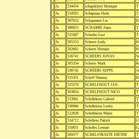
Ja
534454
schapdrijver Monique
T
Ja
534505
Schapman Henk
T
Ja
507632
Schapmans Luc
K
Ja
500653
SCHARRE Alain
T
Ja
531687
Schedin Gust
T
Ja
505353
Scheers Andy
K
Ja
502662
Scheers Herman
K
Ja
536741
SCHEERS JONAS
S
Ja
505354
Scheers Mark
K
Ja
536742
SCHEERS SEPPE
S
Ja
535351
Scheff Shamay
K
Ja
535579
SCHELFHOUT JAN
T
Ja
503854
SCHELFHOUT NICO
T
Ja
533981
Schellekens Gabriel
T
Ja
530946
Schellekens Lesley
T
Ja
522828
Schellekens Mario
T
Ja
534712
Schellens Patrick
G
Ja
510851
Schelles Lennart
G
Ja
509377
SCHELSTRAETE DIETER
T