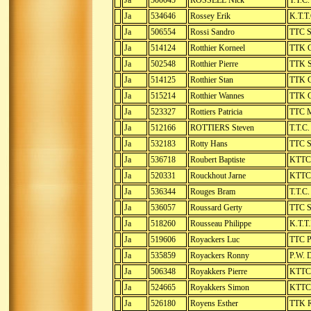
Ja
500045
ROSSEEL Nick
T.T.C
Ja
534646
Rossey Erik
K.T.T
Ja
506554
Rossi Sandro
TTC S
Ja
514124
Rotthier Korneel
TTK G
Ja
502548
Rotthier Pierre
TTK S
Ja
514125
Rotthier Stan
TTK G
Ja
515214
Rotthier Wannes
TTK G
Ja
523327
Rottiers Patricia
TTC M
Ja
512166
ROTTIERS Steven
T.T.C.
Ja
532183
Rotty Hans
TTC S
Ja
536718
Roubert Baptiste
KTTC 
Ja
520331
Rouckhout Jarne
KTTC 
Ja
536344
Rouges Bram
T.T.C
Ja
536057
Roussard Gerty
TTC S
Ja
518260
Rousseau Philippe
K.T.T
Ja
519606
Royackers Luc
TTC Pa
Ja
535859
Royackers Ronny
P.W. D
Ja
506348
Royakkers Pierre
KTTC 
Ja
524665
Royakkers Simon
KTTC 
Ja
526180
Royens Esther
TTK R