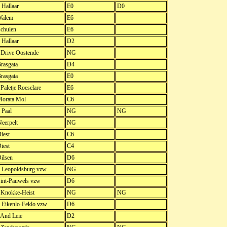
Hallaar
E0
D0
Walem
E6
chulen
E6
Hallaar
D2
 Drive Oostende
NG
rasgata
D4
rasgata
E0
 Paletje Roeselare
E6
orata Mol
C6
Paal
NG
NG
eerpelt
NG
iest
C6
iest
C4
ilsen
D6
Leopoldsburg vzw
NG
int-Pauwels vzw
D6
. Knokke-Heist
NG
NG
Eikenlo-Eeklo vzw
D6
 And Leie
D2