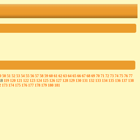
9
50
51
52
53
54
55
56
57
58
59
60
61
62
63
64
65
66
67
68
69
70
71
72
73
74
75
76
77
18
119
120
121
122
123
124
125
126
127
128
129
130
131
132
133
134
135
136
137
138
2
173
174
175
176
177
178
179
180
181