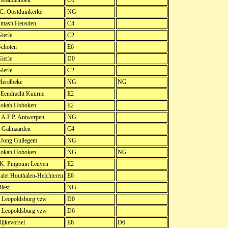
. Mandelhoek
C6
.C. Oostduinkerke
NG
mash Heusden
C4
ierle
C2
choten
E6
ierle
D0
ierle
C2
erelbeke
NG
NG
 Eendracht Kuurne
E2
okah Hoboken
E2
A.F.P. Antwerpen
NG
Galmaarden
C4
. Jong Gullegem
NG
okah Hoboken
NG
NG
.K. Pingouin Leuven
E2
let Houthalen-Helchteren
E6
iest
NG
Leopoldsburg vzw
D0
Leopoldsburg vzw
D6
ijkevorsel
E6
D6