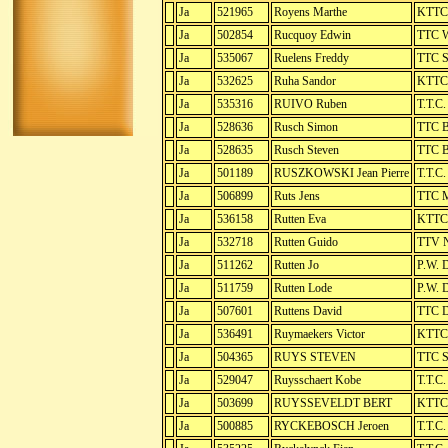
Ja
521965
Royens Marthe
KTTC 
Ja
502854
Rucquoy Edwin
TTC 
Ja
535067
Ruelens Freddy
TTC S
Ja
532625
Ruha Sandor
KTTC 
Ja
535316
RUIVO Ruben
T.T.C.
Ja
528636
Rusch Simon
TTC B
Ja
528635
Rusch Steven
TTC B
Ja
501189
RUSZKOWSKI Jean Pierre
T.T.C.
Ja
506899
Ruts Jens
TTC M
Ja
536158
Rutten Eva
KTTC 
Ja
532718
Rutten Guido
TTV N
Ja
511262
Rutten Jo
P.W. D
Ja
511759
Rutten Lode
P.W. D
Ja
507601
Ruttens David
TTC D
Ja
536491
Ruymaekers Victor
KTTC 
Ja
504365
RUYS STEVEN
TTC S
Ja
529047
Ruysschaert Kobe
T.T.C
Ja
503699
RUYSSEVELDT BERT
KTTC 
Ja
500885
RYCKEBOSCH Jeroen
T.T.C.