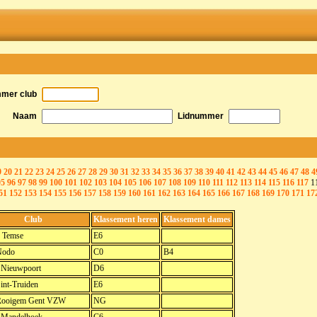
mmer club
Naam
Lidnummer
9
20
21
22
23
24
25
26
27
28
29
30
31
32
33
34
35
36
37
38
39
40
41
42
43
44
45
46
47
48
4
95
96
97
98
99
100
101
102
103
104
105
106
107
108
109
110
111
112
113
114
115
116
117
1
51
152
153
154
155
156
157
158
159
160
161
162
163
164
165
166
167
168
169
170
171
17
Club
Klassement heren
Klassement dames
 Temse
E6
Nodo
C0
B4
. Nieuwpoort
D6
int-Truiden
E6
ooigem Gent VZW
NG