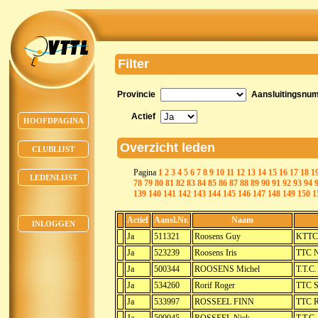
Filter
Provincie
Aansluitingsnu
Actief
HOOFDPAGINA
Overzicht leden
CLUBLIJST
Pagina
1
2
3
4
5
6
7
8
9
10
11
12
13
14
15
16
17
18
1
LEDENLIJST
78
79
80
81
82
83
84
85
86
87
88
89
90
91
92
93
94
139
140
141
142
143
144
145
146
147
148
149
150
1
Actief
Aansl.Nr.
Naam
INLOGGEN
Ja
511321
Roosens Guy
KTTC
Ja
523239
Roosens Iris
TTC 
Ja
500344
ROOSENS Michel
T.T.C
Ja
534260
Rorif Roger
TTC S
Ja
533997
ROSSEEL FINN
TTC R