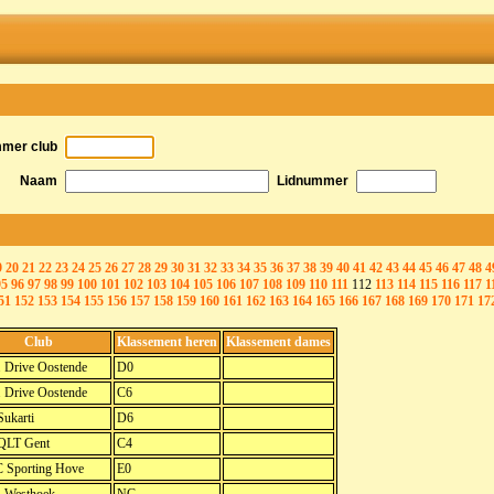
mmer club
Naam
Lidnummer
9
20
21
22
23
24
25
26
27
28
29
30
31
32
33
34
35
36
37
38
39
40
41
42
43
44
45
46
47
48
4
95
96
97
98
99
100
101
102
103
104
105
106
107
108
109
110
111
112
113
114
115
116
117
1
51
152
153
154
155
156
157
158
159
160
161
162
163
164
165
166
167
168
169
170
171
17
Club
Klassement heren
Klassement dames
. Drive Oostende
D0
. Drive Oostende
C6
ukarti
D6
QLT Gent
C4
 Sporting Hove
E0