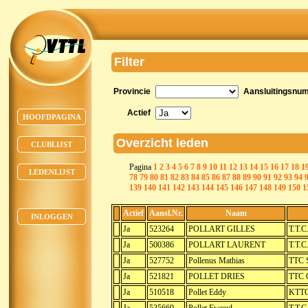
Filter
Provincie
Aansluitingsnu
Actief
HOOFDPAGINA
Overzicht leden
CLUBLIJST
Pagina
1
2
3
4
5
6
7
8
9
10
11
12
13
14
15
16
17
18
1
LEDENLIJST
78
79
80
81
82
83
84
85
86
87
88
89
90
91
92
93
94
139
140
141
142
143
144
145
146
147
148
149
150
1
Actief
Aansl.Nr.
Naam
INLOGGEN
Ja
523264
POLLART GILLES
T.T.C
Ja
500386
POLLART LAURENT
T.T.C
Ja
527752
Pollenus Mathias
TTC S
Ja
521821
POLLET DRIES
TTC 
Ja
510518
Pollet Eddy
KTTC