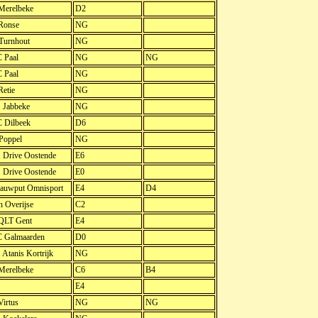
Merelbeke
D2
Ronse
NG
Turnhout
NG
 Paal
NG
NG
 Paal
NG
etie
NG
. Jabbeke
NG
 Dilbeek
D6
Poppel
NG
. Drive Oostende
E6
. Drive Oostende
E0
auwput Omnisport
E4
D4
 Overijse
C2
QLT Gent
E4
 Galmaarden
D0
. Atanis Kortrijk
NG
Merelbeke
C6
B4
E4
irtus
NG
NG