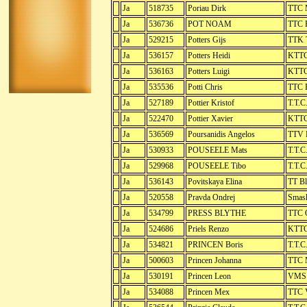
Ja
518735
Poriau Dirk
TTC 
Ja
536736
POT NOAM
TTC 
Ja
529215
Potters Gijs
TTK 
Ja
536157
Potters Heidi
KTTC
Ja
536163
Potters Luigi
KTTC
Ja
535536
Potti Chris
TTC R
Ja
527189
Pottier Kristof
T.T.C
Ja
522470
Pottier Xavier
KTTC
Ja
536569
Poursanidis Angelos
TTV 
Ja
530933
POUSEELE Mats
T.T.C
Ja
529968
POUSEELE Tibo
T.T.C
Ja
536143
Povitskaya Elina
TT Bl
Ja
520558
Pravda Ondrej
Smash
Ja
534799
PRESS BLYTHE
TTC 
Ja
524686
Priels Renzo
KTTC
Ja
534821
PRINCEN Boris
T.T.C
Ja
500603
Princen Johanna
TTC 
Ja
530191
Princen Leon
VMS
Ja
534088
Princen Mex
TTC V