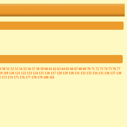
9
50
51
52
53
54
55
56
57
58
59
60
61
62
63
64
65
66
67
68
69
70
71
72
73
74
75
76
77
18
119
120
121
122
123
124
125
126
127
128
129
130
131
132
133
134
135
136
137
138
2
173
174
175
176
177
178
179
180
181