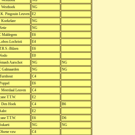
. Westhoek
NG
. Westhoek
NG
.K. Pingouin Leuven
E2
. Koekelare
NG
etie
NG
 Maldegem
E6
obos-Lochristi
E4
.R.S.-Bilzen
E6
Nodo
E0
Smash Aarschot
NG
NG
 Galmaarden
NG
NG
Turnhout
C4
Poppel
E6
. Meerdaal Leuven
C4
cane T.T.W.
E2
. Den Hoek
C4
B6
alst
E2
cane T.T.W.
E6
D6
ukarti
NG
NG
Olsene vzw
C4