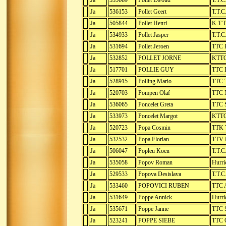
Ja
535669
Pollet Ewoud
T.T.C
Ja
536153
Pollet Geert
T.T.C
Ja
505844
Pollet Henri
K.T.T
Ja
534933
Pollet Jasper
T.T.C
Ja
531694
Pollet Jeroen
TTC R
Ja
532852
POLLET JORNE
KTTC
Ja
517701
POLLIE GUY
TTC L
Ja
528915
Polling Mario
TTC T
Ja
520703
Pompen Olaf
TTC 
Ja
536065
Poncelet Greta
TTC 
Ja
533973
Poncelet Margot
KTTC
Ja
520723
Popa Cosmin
TTK 
Ja
532532
Popa Florian
TTV 
Ja
506047
Popleu Koen
T.T.C
Ja
535058
Popov Roman
Hurri
Ja
529533
Popova Desislava
T.T.C
Ja
533460
POPOVICI RUBEN
TTC A
Ja
531649
Poppe Annick
Hurri
Ja
535671
Poppe Janne
TTC S
Ja
523241
POPPE SIEBE
TTC 