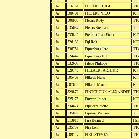
Ja
516151
PIETERS HUGO
TTC
Ja
509401
PIETERS NICO
KT
Ja
506983
Pieters Rudy
TTC
Ja
535637
Pieters Stephane
T.T
Ja
535849
Pietquin Jean-Pierre
K.T
Ja
526183
Pijl Rolf
KTT
Ja
536751
Pijnenborg Jaro
TTV
Ja
524447
Pijnenborg Rob
TTV
Ja
532607
Pilette Philippe
TTC
Ja
529146
PILLAERT ARTHUR
KTT
Ja
505403
Pillards Hans
KTT
Ja
507626
Pillards Marc
KTT
Ja
529872
PINTCHOUK ALEXANDER
TTC
Ja
525175
Pinxten Jasper
KTT
Ja
534624
Pipeleers Sterre
TTC
Ja
535822
Pipelers Wannes
T.T
Ja
513915
Pira Bernard
Hur
Ja
535758
Pira Lenn
TTC
Ja
509147
PIRC STEVEN
TTC