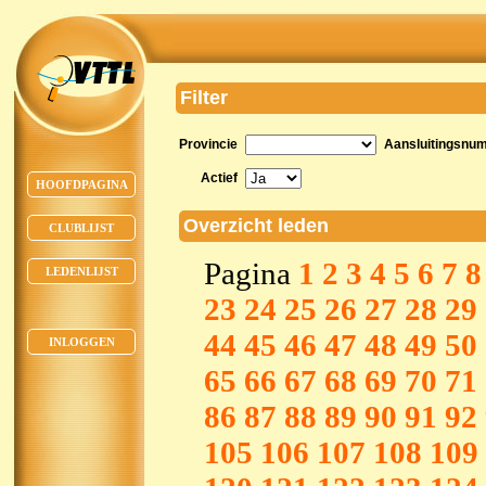
Filter
Provincie
Aansluitingsnu
Actief
HOOFDPAGINA
Overzicht leden
CLUBLIJST
Pagina
1
2
3
4
5
6
7
8
LEDENLIJST
23
24
25
26
27
28
29
44
45
46
47
48
49
50
INLOGGEN
65
66
67
68
69
70
71
86
87
88
89
90
91
92
105
106
107
108
109