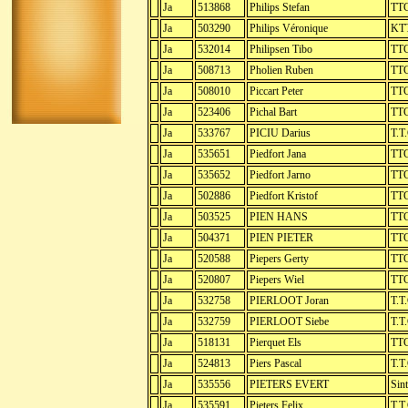
Ja
513868
Philips Stefan
TTC
Ja
503290
Philips Véronique
KTT
Ja
532014
Philipsen Tibo
TTC
Ja
508713
Pholien Ruben
TTC
Ja
508010
Piccart Peter
TTC
Ja
523406
Pichal Bart
TTC
Ja
533767
PICIU Darius
T.T
Ja
535651
Piedfort Jana
TTC
Ja
535652
Piedfort Jarno
TTC
Ja
502886
Piedfort Kristof
TTC
Ja
503525
PIEN HANS
TTC
Ja
504371
PIEN PIETER
TTC
Ja
520588
Piepers Gerty
TTC
Ja
520807
Piepers Wiel
TTC
Ja
532758
PIERLOOT Joran
T.T
Ja
532759
PIERLOOT Siebe
T.T
Ja
518131
Pierquet Els
TTC
Ja
524813
Piers Pascal
T.T
Ja
535556
PIETERS EVERT
Sint
Ja
535591
Pieters Felix
T.T.