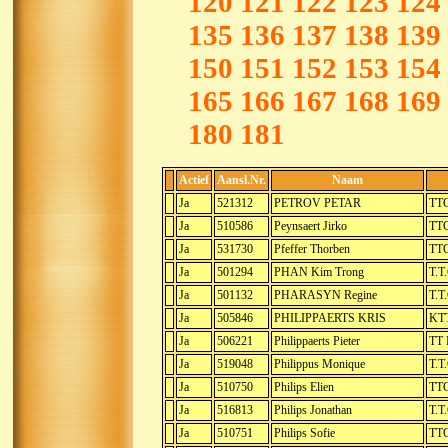
120
121
122
123
124
135
136
137
138
139
150
151
152
153
154
165
166
167
168
169
180
181
Actief
Aansl.Nr.
Naam
Ja
521312
PETROV PETAR
TTC
Ja
510586
Peynsaert Jirko
TTC
Ja
531730
Pfeffer Thorben
TTC
Ja
501294
PHAN Kim Trong
T.T.
Ja
501132
PHARASYN Regine
T.T
Ja
505846
PHILIPPAERTS KRIS
KTT
Ja
506221
Philippaerts Pieter
TT 
Ja
519048
Philippus Monique
T.T
Ja
510750
Philips Elien
TTC
Ja
516813
Philips Jonathan
T.T
Ja
510751
Philips Sofie
TTC