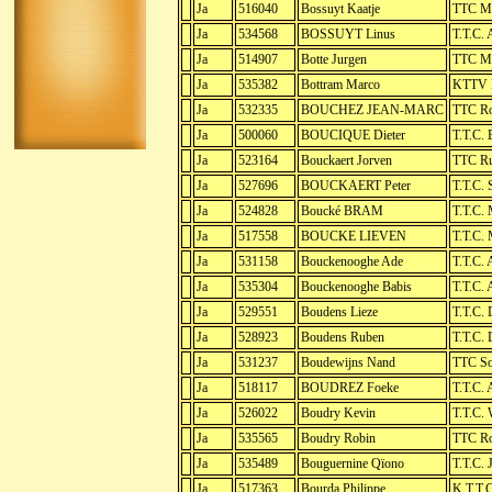
Ja
516040
Bossuyt Kaatje
TTC Me
Ja
534568
BOSSUYT Linus
T.T.C. 
Ja
514907
Botte Jurgen
TTC Me
Ja
535382
Bottram Marco
KTTV L
Ja
532335
BOUCHEZ JEAN-MARC
TTC R
Ja
500060
BOUCIQUE Dieter
T.T.C. 
Ja
523164
Bouckaert Jorven
TTC Ru
Ja
527696
BOUCKAERT Peter
T.T.C. 
Ja
524828
Boucké BRAM
T.T.C.
Ja
517558
BOUCKE LIEVEN
T.T.C.
Ja
531158
Bouckenooghe Ade
T.T.C. 
Ja
535304
Bouckenooghe Babis
T.T.C. 
Ja
529551
Boudens Lieze
T.T.C. 
Ja
528923
Boudens Ruben
T.T.C. 
Ja
531237
Boudewijns Nand
TTC So
Ja
518117
BOUDREZ Foeke
T.T.C. 
Ja
526022
Boudry Kevin
T.T.C.
Ja
535565
Boudry Robin
TTC R
Ja
535489
Bouguernine Qïono
T.T.C.
Ja
517363
Bourda Philippe
K.T.T.