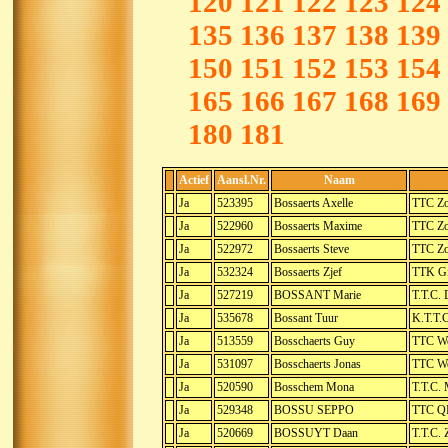
120
121
122
123
124
135
136
137
138
139
150
151
152
153
154
165
166
167
168
169
180
181
Actief
Aansl.Nr.
Naam
Ja
523395
Bossaerts Axelle
TTC Zo
Ja
522960
Bossaerts Maxime
TTC Zo
Ja
522972
Bossaerts Steve
TTC Zo
Ja
532324
Bossaerts Zjef
TTK Gi
Ja
527219
BOSSANT Marie
T.T.C. 
Ja
535678
Bossant Tuur
K.T.T.
Ja
513559
Bosschaerts Guy
TTC We
Ja
531097
Bosschaerts Jonas
TTC W
Ja
520590
Bosschem Mona
T.T.C.
Ja
529348
BOSSU SEPPO
TTC Q
Ja
520669
BOSSUYT Daan
T.T.C.