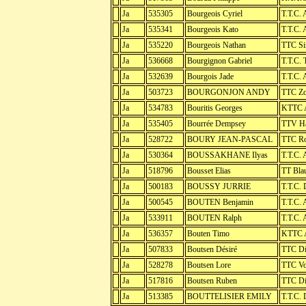
Ja
535305
Bourgeois Cyriel
T.T.C. 
Ja
535341
Bourgeois Kato
T.T.C. 
Ja
535220
Bourgeois Nathan
TTC Si
Ja
536668
Bourgignon Gabriel
T.T.C. 
Ja
532639
Bourgois Jade
T.T.C. 
Ja
503723
BOURGONJON ANDY
TTC Z
Ja
534783
Bouritis Georges
KTTC A
Ja
535405
Bourrée Dempsey
TTV Ha
Ja
528722
BOURY JEAN-PASCAL
TTC R
Ja
530364
BOUSSAKHANE Ilyas
T.T.C. 
Ja
518796
Bousset Elias
TT Bla
Ja
500183
BOUSSY JURRIE
T.T.C. 
Ja
500545
BOUTEN Benjamin
T.T.C. 
Ja
533911
BOUTEN Ralph
T.T.C. 
Ja
536357
Bouten Timo
KTTC A
Ja
507833
Boutsen Désiré
TTC Di
Ja
528278
Boutsen Lore
TTC Vo
Ja
517816
Boutsen Ruben
TTC Di
Ja
513385
BOUTTELISIER EMILY
T.T.C.