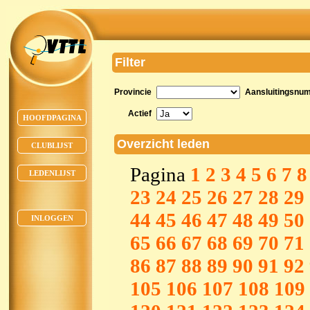
Filter
Provincie
Aansluitingsnu
Actief
HOOFDPAGINA
Overzicht leden
CLUBLIJST
Pagina
1
2
3
4
5
6
7
8
LEDENLIJST
23
24
25
26
27
28
29
44
45
46
47
48
49
50
INLOGGEN
65
66
67
68
69
70
71
86
87
88
89
90
91
92
105
106
107
108
109