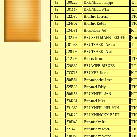
Ja
500220
BRUNEEL Philippe
T.T
Ja
501117
BRUNEEL Wim
T.T
Ja
522585
Bruninx Laurens
TTC
Ja
524802
Bruninx Robin
TTC
Ja
534581
Brusselaers Jef
KTT
Ja
532658
BRUSSELMANS JEROEN
Sint
Ja
501588
BRUTSAERT Aeneas
T.T.
Ja
528608
BRUTSAERT Alain
T.T
Ja
512502
Bruurs Jeroen
TTK
Ja
520839
BRUWIER BIRGER
T.T
Ja
533713
BRUYER Koen
K.T
Ja
506564
Bruyndonckx Peter
KTT
Ja
525538
Bruyneel Eddy
TTC
Ja
506156
BRUYNEEL JAN
KTT
Ja
534231
Bruyneel Jules
T.T
Ja
531869
BRUYNEEL NELSON
TTC
Ja
534220
BRUYNINCKX BART
TTC
Ja
536049
Bruyninckx Iris
TTC
Ja
521420
Bruyninckx Joren
TTC
Ja
536052
Bruyninckx Veerle
TTC