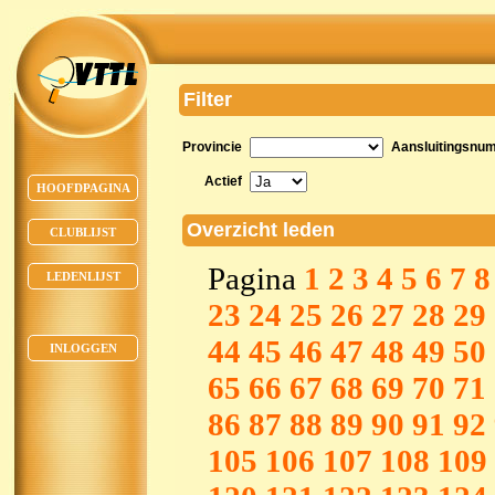
Filter
Provincie
Aansluitingsnu
Actief
HOOFDPAGINA
Overzicht leden
CLUBLIJST
Pagina
1
2
3
4
5
6
7
8
LEDENLIJST
23
24
25
26
27
28
29
44
45
46
47
48
49
50
INLOGGEN
65
66
67
68
69
70
71
86
87
88
89
90
91
92
105
106
107
108
109