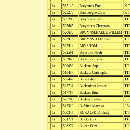
Ja
535140
Bruynincx Erna
K.T
Ja
523270
Bruynooghe Chris
KTT
Ja
503203
Bruynseels Carl
TTC
Ja
505665
Bruynseels Christiaan
TTC
Ja
520630
BRUYNSERAEDE WILLEM
TTC
Ja
535975
BRUYNSTEEN Lyam
T.T
Ja
535514
BRYS TOM
TT
Ja
532581
Bryssinck Noah
TTC
Ja
533940
Bryssinck Pieter
TTC
Ja
509058
Buckens Stijn
T.T
Ja
510437
Buckinx Christophe
TTC
Ja
507469
Budo Julitte
TTC
Ja
535731
Buekenhout Jessica
TTK
Ja
517787
Buekers Britt
TTC
Ja
523706
Buelens Stefaan
KTT
Ja
517529
Bufalino Matthias
P.W
Ja
500347
BUKALSKI Andrzej
T.T
Ja
531721
Bulcke Dirk
TTC
Ja
536277
Bulcke Felix
T.T