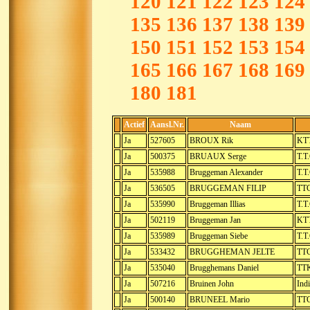
120
121
122
123
124
135
136
137
138
139
150
151
152
153
154
165
166
167
168
169
180
181
Actief
Aansl.Nr.
Naam
Ja
527605
BROUX Rik
KT
Ja
500375
BRUAUX Serge
T.T
Ja
535988
Bruggeman Alexander
T.T
Ja
536505
BRUGGEMAN FILIP
TTC
Ja
535990
Bruggeman Illias
T.T
Ja
502119
Bruggeman Jan
KTT
Ja
535989
Bruggeman Siebe
T.T
Ja
533432
BRUGGHEMAN JELTE
TTC
Ja
535040
Brugghemans Daniel
TTK
Ja
507216
Bruinen John
Ind
Ja
500140
BRUNEEL Mario
TTC