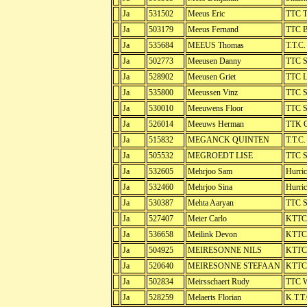
Ja
531502
Meeus Eric
TTC T
Ja
503179
Meeus Fernand
TTC B
Ja
535684
MEEUS Thomas
T.T.C
Ja
502773
Meeusen Danny
TTC S
Ja
528902
Meeusen Griet
TTC L
Ja
535800
Meeussen Vinz
TTC S
Ja
530010
Meeuwens Floor
TTC S
Ja
526014
Meeuws Herman
TTK G
Ja
515832
MEGANCK QUINTEN
T.T.C.
Ja
505532
MEGROEDT LISE
TTC S
Ja
532605
Mehrjoo Sam
Hurric
Ja
532460
Mehrjoo Sina
Hurric
Ja
530387
Mehta Aaryan
TTC S
Ja
527407
Meier Carlo
KTTC 
Ja
536658
Meilink Devon
KTTC 
Ja
504925
MEIRESONNE NILS
KTTC
Ja
520640
MEIRESONNE STEFAAN
KTTC
Ja
502834
Meirsschaert Rudy
TTC 
Ja
528259
Melaerts Florian
K.T.T