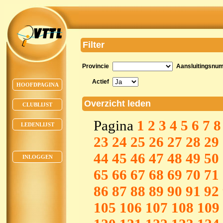
Filter
Provincie
Aansluitingsnu
Actief
HOOFDPAGINA
Overzicht leden
CLUBLIJST
Pagina
1
2
3
4
5
6
7
8
LEDENLIJST
23
24
25
26
27
28
29
44
45
46
47
48
49
50
INLOGGEN
65
66
67
68
69
70
71
86
87
88
89
90
91
92
105
106
107
108
109