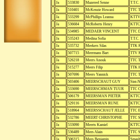
Ja
533830
Mazereel Senne
T.T.C
Ja
510401
McKenzie Howard
TTC T
Ja
533299
McPhillips Leanna
KTTV 
Ja
536684
McRoberts Henry
KTTC 
Ja
534985
MEDAER VINCENT
TTC D
Ja
535243
Medina Sofia
T.T.C
Ja
535732
Meekers Silas
TTK R
Ja
507715
Meermans Bart
TTV 
Ja
526218
Meers Anouk
TTC T
Ja
515277
Meers Filip
TTK H
Ja
507696
Meers Yannick
TTC T
Ja
503406
MEERSCHAUT GUY
Sint-N
Ja
533690
MEERSCHMAN TUUR
TTC O
Ja
506179
MEERSMAN PIETER
KTTC 
Ja
529116
MEERSMAN RUNE
KTTC 
Ja
518964
MEERSSCHAUT JELLE
TTC E
Ja
532786
MEERT CHRISTOPHE
TTC S
Ja
533090
Meerts Kamiel
KTTC 
Ja
536489
Mees Alain
TTC S
Ja
506315
Mees Benjamin
Smash