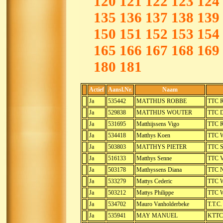
120
121
122
123
124
135
136
137
138
139
150
151
152
153
154
165
166
167
168
169
180
181
Actief
Aansl.Nr.
Naam
Ja
535442
MATTHIJS ROBBE
TTC R
Ja
529838
MATTHIJS WOUTER
TTC D
Ja
531695
Matthijssens Vigo
TTC R
Ja
534418
Matthys Koen
TTC W
Ja
503803
MATTHYS PIETER
TTC S
Ja
516133
Matthys Senne
TTC V
Ja
503178
Matthyssens Diana
TTC 
Ja
533279
Mattys Cederic
TTC W
Ja
503212
Mattys Philippe
TTC W
Ja
534702
Mauro Vanholderbeke
T.T.C
Ja
535941
MAY MANUEL
KTTC 