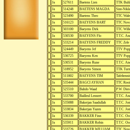
Ja
527611
Baetens Lien
TTK Buhl
Ja
514248
BAETENS MAGDA
Sint-Nikla
Ja
523490
Baetens Theo
TTC Wal
Ja
516123
BAEYENS BART
TTC Nova
Ja
503100
Baeyens Dirk
TTC Will
Ja
530530
BAEYENS Flo
T.T.C. An
Ja
533214
BAEYENS FREDDY
TTC Zele
Ja
524449
Baeyens Jef
TTV Popp
Ja
536725
Baeyens Ken
TTV Popp
Ja
530531
Baeyens Rune
T.T.C. An
Ja
518952
Baeyens Simon
TTK Turn
Ja
511802
BAEYENS TIM
Tafeltenni
Ja
535444
BAGCI AYHAN
TTC Roo
Ja
525510
Bahdo Waad
P.W. Dies
Ja
533700
Bailleul Lennert
T.T.C. An
Ja
535088
Bakerjan Saadullah
T.T.C. Jo
Ja
533834
Bakerjan Yazen
T.T.C. Jo
Ja
536339
BAKKER Finn
T.T.C. O
Ja
535911
BAKKER Robin
T.T.C. O
Ja
533726
BAKKER WILLIAM
TTC Nova