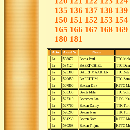
120
121
122
123
124
135
136
137
138
139
150
151
152
153
154
165
166
167
168
169
180
181
Actief
Aansl.Nr.
Naam
Ja
508072
Baens Paul
TTC Mole
Ja
534124
BAERT CHIEL
TTC Dein
Ja
523300
BAERT MAARTEN
TTC Zele
Ja
520650
BAERT TIM
TTC Zom
Ja
507806
Baerten Dirk
KTTC Mat
Ja
533333
Baerts Mila
TTC Schu
Ja
527310
Baervoets Jan
T.T.C. Kn
Ja
527766
Baeten Danny
TTK Turn
Ja
526208
Baeten Ivan
TTK Turn
Ja
531230
Baeten Nico
KTTC Met
Ja
530263
Baeten Thijme
KTTC Met