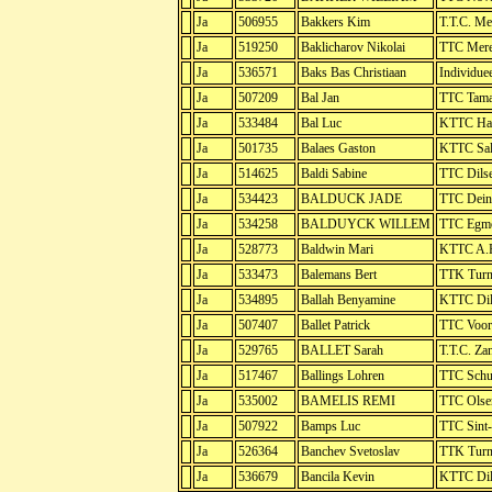
Ja
506955
Bakkers Kim
T.T.C. Me
Ja
519250
Baklicharov Nikolai
TTC Mere
Ja
536571
Baks Bas Christiaan
Individue
Ja
507209
Bal Jan
TTC Tama
Ja
533484
Bal Luc
KTTC Hal
Ja
501735
Balaes Gaston
KTTC Sal
Ja
514625
Baldi Sabine
TTC Dils
Ja
534423
BALDUCK JADE
TTC Dein
Ja
534258
BALDUYCK WILLEM
TTC Egmo
Ja
528773
Baldwin Mari
KTTC A.F
Ja
533473
Balemans Bert
TTK Turn
Ja
534895
Ballah Benyamine
KTTC Dil
Ja
507407
Ballet Patrick
TTC Voor
Ja
529765
BALLET Sarah
T.T.C. Za
Ja
517467
Ballings Lohren
TTC Schu
Ja
535002
BAMELIS REMI
TTC Olse
Ja
507922
Bamps Luc
TTC Sint-
Ja
526364
Banchev Svetoslav
TTK Turn
Ja
536679
Bancila Kevin
KTTC Dil