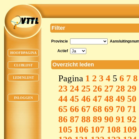
Filter
Provincie
Aansluitingsnu
Actief
HOOFDPAGINA
Overzicht leden
CLUBLIJST
Pagina
1
2
3
4
5
6
7
8
LEDENLIJST
23
24
25
26
27
28
29
44
45
46
47
48
49
50
INLOGGEN
65
66
67
68
69
70
71
86
87
88
89
90
91
92
105
106
107
108
109