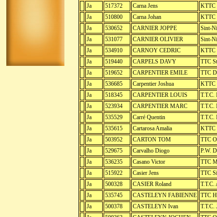
Ja
517372
Carna Jens
KTTC H
Ja
510800
Carna Johan
KTTC H
Ja
530652
CARNIER JOPPE
Sint-Ni
Ja
531077
CARNIER OLIVIER
Sint-Ni
Ja
534910
CARNOY CEDRIC
KTTC 
Ja
519440
CARPELS DAVY
TTC S
Ja
519652
CARPENTIER EMILE
TTC D
Ja
536685
Carpentier Joshua
KTTC 
Ja
518345
CARPENTIER LOUIS
T.T.C.
Ja
523934
CARPENTIER MARC
T.T.C.
Ja
535529
Carré Quentin
T.T.C.
Ja
535615
Cartarosa Amalia
KTTC 
Ja
503952
CARTON TOM
TTC O
Ja
529675
Carvalho Diogo
P.W. D
Ja
536235
Casano Victor
TTC M
Ja
515922
Casier Jens
TTC Si
Ja
500328
CASIER Roland
T.T.C.
Ja
535745
CASTELEYN FABIENNE
TTC 
Ja
500378
CASTELEYN Ivan
T.T.C.