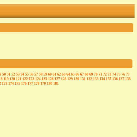
9
50
51
52
53
54
55
56
57
58
59
60
61
62
63
64
65
66
67
68
69
70
71
72
73
74
75
76
77
18
119
120
121
122
123
124
125
126
127
128
129
130
131
132
133
134
135
136
137
138
2
173
174
175
176
177
178
179
180
181