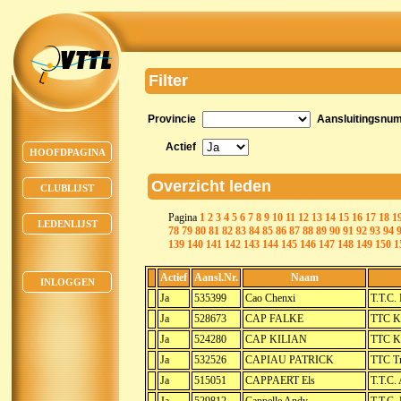
Filter
Provincie
Aansluitingsnu
Actief
HOOFDPAGINA
Overzicht leden
CLUBLIJST
Pagina
1
2
3
4
5
6
7
8
9
10
11
12
13
14
15
16
17
18
1
LEDENLIJST
78
79
80
81
82
83
84
85
86
87
88
89
90
91
92
93
94
139
140
141
142
143
144
145
146
147
148
149
150
1
Actief
Aansl.Nr.
Naam
INLOGGEN
Ja
535399
Cao Chenxi
T.T.C.
Ja
528673
CAP FALKE
TTC K
Ja
524280
CAP KILIAN
TTC K
Ja
532526
CAPIAU PATRICK
TTC T
Ja
515051
CAPPAERT Els
T.T.C. 