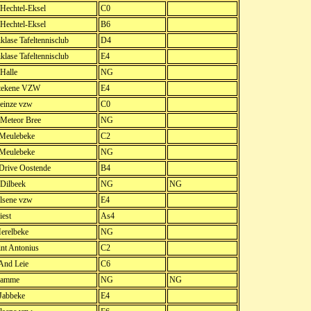
echtel-Eksel
C0
echtel-Eksel
B6
klase Tafeltennisclub
D4
klase Tafeltennisclub
E4
Halle
NG
tekene VZW
E4
einze vzw
C0
Meteor Bree
NG
 Meulebeke
C2
 Meulebeke
NG
 Drive Oostende
B4
Dilbeek
NG
NG
lsene vzw
E4
iest
As4
erelbeke
NG
nt Antonius
C2
 And Leie
C6
Hamme
NG
NG
 Jabbeke
E4