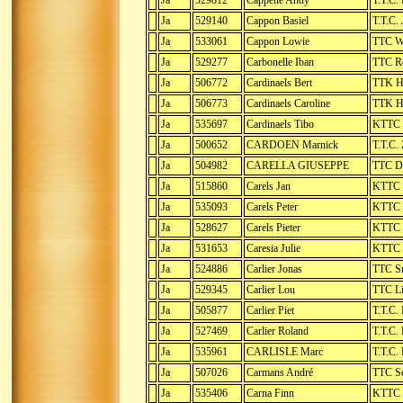
Ja
529812
Cappelle Andy
T.T.C.
Ja
529140
Cappon Basiel
T.T.C.
Ja
533061
Cappon Lowie
TTC Wi
Ja
529277
Carbonelle Iban
TTC R
Ja
506772
Cardinaels Bert
TTK H
Ja
506773
Cardinaels Caroline
TTK H
Ja
535697
Cardinaels Tibo
KTTC 
Ja
500652
CARDOEN Marnick
T.T.C.
Ja
504982
CARELLA GIUSEPPE
TTC D
Ja
515860
Carels Jan
KTTC 
Ja
535093
Carels Peter
KTTC 
Ja
528627
Carels Pieter
KTTC 
Ja
531653
Caresia Julie
KTTC 
Ja
524886
Carlier Jonas
TTC Sm
Ja
529345
Carlier Lou
TTC Li
Ja
505877
Carlier Piet
T.T.C.
Ja
527469
Carlier Roland
T.T.C
Ja
535961
CARLISLE Marc
T.T.C. 
Ja
507026
Carmans André
TTC S
Ja
535406
Carna Finn
KTTC H