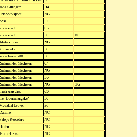
 De woudpalet Houthulst vzw
E6
 Jong Gullegem
D4
elsbeke-spotit
NG
onse
E2
erckenrode
C6
erckenrode
E6
D6
Meteor Bree
NG
 Zonnebeke
E6
enderleeuw 2001
E6
Salamander Mechelen
C4
Salamander Mechelen
NG
Salamander Mechelen
B6
Salamander Mechelen
NG
NG
ash Aarschot
C6
lle "Boemerangske"
E0
 Meerdaal Leuven
E6
. Damme
NG
Paletje Roeselare
NG
chulen
NG
echtel-Eksel
NG