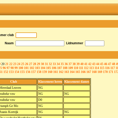
mmer club
Naam
Lidnummer
9
20
21
22
23
24
25
26
27
28
29
30
31
32
33
34
35
36
37
38
39
40
41
42
43
44
45
46
47
48
4
95
96
97
98
99
100
101
102
103
104
105
106
107
108
109
110
111
112
113
114
115
116
117
1
51
152
153
154
155
156
157
158
159
160
161
162
163
164
165
166
167
168
169
170
171
17
Club
Klassement heren
Klassement dames
 Meerdaal Leuven
NG
ruibeke vzw
NG
NG
ruibeke vzw
D0
riumph Ge Mo
NG
Atanis Kortrijk
NG
NG