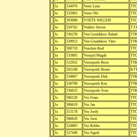
Ja
534976
Voets Lenn
TTC
Ja
535063
Voets Obi
TTC
Ja
503000
VOETS WILLEM
TTC
Ja
520762
Volders Steven
T.T.
Ja
536259
Von Grumbkow Rafael
TTK
Ja
529923
Von Grumbkow Vitor
TTK
Ja
506718
Voncken Roel
TTC
Ja
535805
Voorpyl Magali
TTC
Ja
512932
Voorspoels Boris
TTK
Ja
502248
Voorspoels Bruno
KTT
Ja
518867
Voorspoels Dirk
TTK
Ja
536709
Voorspoels Ken
TTK
Ja
536635
Voorspoels Sven
TTK
Ja
506120
Vos Frans
TTC
Ja
506619
Vos Jan
TTC
Ja
513178
Vos Jordy
TTC
Ja
506620
Vos Joris
TTC
Ja
524885
Vos Robbe
TTC
Ja
527449
Vos Sigrid
TTC