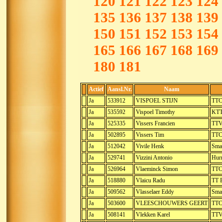
120
121
122
123
124
135
136
137
138
139
150
151
152
153
154
165
166
167
168
169
180
181
Actief
Aansl.Nr.
Naam
Ja
533912
VISPOEL STIJN
TTC
Ja
535592
Vispoel Timothy
KTT
Ja
525335
Vissers Francien
TTV
Ja
502895
Vissers Tim
TTC
Ja
512042
Vivile Henk
Sma
Ja
529741
Vizzini Antonio
Hurr
Ja
526964
Vlaeminck Simon
TTC
Ja
518880
Vlaicu Radu
TT 
Ja
509562
Vlasselaer Eddy
Sma
Ja
503600
VLEESCHOUWERS GEERT
TTC
Ja
508141
Vlekken Karel
TTV