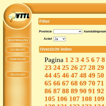
Filter
Provincie
Aansluitingsnu
Actief
HOOFDPAGINA
Overzicht leden
CLUBLIJST
Pagina
1
2
3
4
5
6
7
8
LEDENLIJST
23
24
25
26
27
28
29
44
45
46
47
48
49
50
INLOGGEN
65
66
67
68
69
70
71
86
87
88
89
90
91
92
105
106
107
108
109