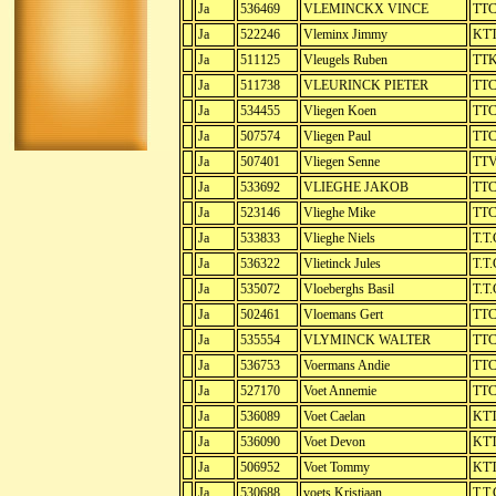
Ja
536469
VLEMINCKX VINCE
TTC
Ja
522246
Vleminx Jimmy
KTT
Ja
511125
Vleugels Ruben
TTK
Ja
511738
VLEURINCK PIETER
TTC
Ja
534455
Vliegen Koen
TTC
Ja
507574
Vliegen Paul
TTC
Ja
507401
Vliegen Senne
TTV
Ja
533692
VLIEGHE JAKOB
TTC
Ja
523146
Vlieghe Mike
TTC
Ja
533833
Vlieghe Niels
T.T.
Ja
536322
Vlietinck Jules
T.T.
Ja
535072
Vloeberghs Basil
T.T.
Ja
502461
Vloemans Gert
TTC
Ja
535554
VLYMINCK WALTER
TTC
Ja
536753
Voermans Andie
TTC
Ja
527170
Voet Annemie
TTC
Ja
536089
Voet Caelan
KTT
Ja
536090
Voet Devon
KTT
Ja
506952
Voet Tommy
KTT
Ja
530688
voets Kristiaan
T.T.