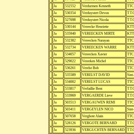
Ja
532552
Verdurmen Kenneth
TTC
Ja
530354
Verduystert Devon
T.T.
Ja
527698
Verduystert Nicola
T.T.
Ja
530144
Vereecke Henriette
KTT
Ja
535940
VEREECKEN MIRTE
KTT
Ja
532382
Vereecken Narayan
TTC 
Ja
532734
VEREECKEN WARRE
KTT
Ja
534057
Vereecken Xavier
TTC
Ja
529022
Vereeken Michel
TTC 
Ja
536261
Verelst Bob
TTC 
Ja
535589
VERELST DAVID
Sint
Ja
534002
VERELST LUCAS
TTC
Ja
533817
Verfaillie Bent
T.T.
Ja
533969
VERGAERDE Lieve
T.T.
Ja
503513
VERGAUWEN REMI
TTC
Ja
503411
VERGEYLEN NICO
Sint
Ja
507658
Verghote Alain
TTC 
Ja
528126
VERGOTE BERNARD
T.T.
Ja
523936
VERGUCHTEN BERNARD
T.T.