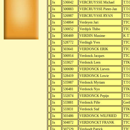
Ja
536042
VERCRUYSSE Michael
T.T.
Ja
500883
VERCRUYSSE Pieter-Jan
T.T.
Ja
526987
VERCRUYSSE RYAN
T.T.
Ja
534864
Verdeyen Jari
TTC
Ja
530052
Verdijck Thibo
TTC 
Ja
500469
VERDIN Maxime
K.T.
Ja
528772
Verdingh Yves
TTC 
Ja
503641
VERDONCK ERIK
TTC
Ja
506914
Verdonck Jacques
TTC
Ja
533027
Verdonck Leen
TTK
Ja
500690
VERDONCK Lieven
T.T.
Ja
528419
VERDONCK Lowie
T.T.
Ja
535987
Verdonck Myriam
T.T.
Ja
536481
Verdonck Nyo
TTK
Ja
532074
VERDONCK Pepijn
T.T.
Ja
533881
Verdonck Pifte
Geel
Ja
533031
Verdonck Staf
TTK
Ja
503486
VERDONCK WILFRIED
TTC 
Ja
504072
VERDONCKT FRANK
TTC
Ja
507529
Verdoodt Patrick
TTC