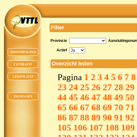
Filter
Provincie
Aansluitingsnu
Actief
HOOFDPAGINA
Overzicht leden
CLUBLIJST
Pagina
1
2
3
4
5
6
7
8
LEDENLIJST
23
24
25
26
27
28
29
44
45
46
47
48
49
50
INLOGGEN
65
66
67
68
69
70
71
86
87
88
89
90
91
92
105
106
107
108
109