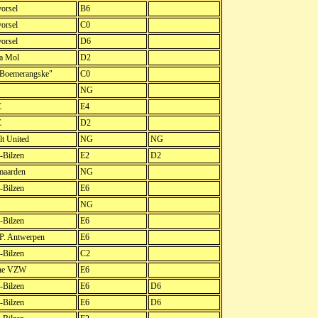
orsel
B6
orsel
C0
orsel
D6
a Mol
D2
"Boemerangske"
C0
NG
C
E4
C
D2
t United
NG
NG
-Bilzen
E2
D2
aarden
NG
-Bilzen
E6
NG
-Bilzen
E6
P. Antwerpen
E6
-Bilzen
C2
ene VZW
E6
-Bilzen
E6
D6
-Bilzen
E6
D6