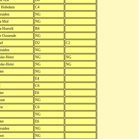
lt vzw
D0
 Hoboken
C4
ruiden
NG
a Mol
NG
 Hoeselt
B4
ve Oostende
NG
el
D2
C2
ruiden
NG
kke-Heist
NG
NG
kke-Heist
NG
NG
ter
NG
E4
C
C6
ter
E6
out
NG
en
C6
NG
ter
E6
ruiden
NG
hot
NG