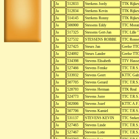
Ja
512833
Sterkens Jordy
TTK Rijkev
Ja
512834
Sterkens Kevin
TTK Rijkev
Ja
514145
Sterkens Ronny
TTK Rijkev
Ja
506900
Stessens Eddy
TTC Morat
Ja
517325
Stessens Gert-Jan
TTC Lille 
Ja
527532
STESSENS ROBBE
TTC Ronse
Ja
527425
Steurs Jan
Geelse TT
Ja
524092
Steurs Lander
Geelse TT
Ja
534398
Stevens Elisabeth
TTV Hassel
Ja
527466
Stevens Femke
TTC T.R.S.
Ja
533932
Stevens Geert
KTTC Galm
Ja
507705
Stevens Gerard
TTC T.R.S.
Ja
528793
Stevens Herman
TTK Real
Ja
524773
Stevens Jorre
TTC T.R.S.
Ja
502006
Stevens Jozef
KTTC A.F.
Ja
507706
Stevens Kamiel
TTC T.R.S.
Ja
531137
STEVENS KEVIN
TTC Stek
Ja
527465
Stevens Linde
TTC T.R.S.
Ja
527467
Stevens Lotte
TTC T.R.S.