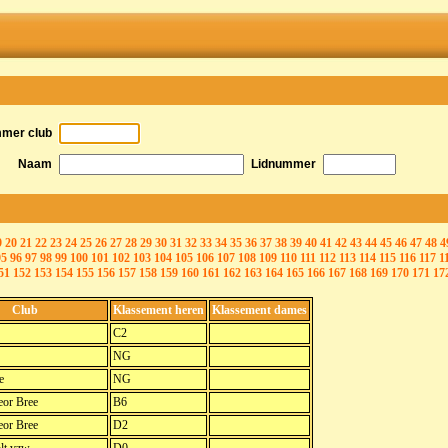
mmer club
Naam
Lidnummer
9
20
21
22
23
24
25
26
27
28
29
30
31
32
33
34
35
36
37
38
39
40
41
42
43
44
45
46
47
48
4
95
96
97
98
99
100
101
102
103
104
105
106
107
108
109
110
111
112
113
114
115
116
117
1
51
152
153
154
155
156
157
158
159
160
161
162
163
164
165
166
167
168
169
170
171
17
Club
Klassement heren
Klassement dames
C2
NG
e
NG
or Bree
B6
or Bree
D2