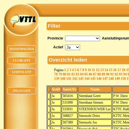
Filter
Provincie
Aansluitingsnu
Actief
HOOFDPAGINA
Overzicht leden
CLUBLIJST
Pagina
1
2
3
4
5
6
7
8
9
10
11
12
13
14
15
16
17
18
1
LEDENLIJST
78
79
80
81
82
83
84
85
86
87
88
89
90
91
92
93
94
139
140
141
142
143
144
145
146
147
148
149
150
1
Actief
Aansl.Nr.
Naam
INLOGGEN
Ja
505416
Steenhaut Geert
P.W. Diest
Ja
531090
Steenhaut Siemen
P.W. Diest
Ja
535931
STEENHOUWER Luc
KTTC Hall
Ja
508827
Steensels Dries
KTTC Mete
Ja
507389
Steensels Jos
KTTC Mete