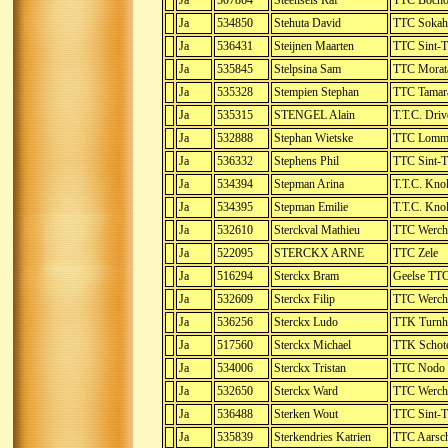
Ja
507864
Steensels Raf
TTC Bocho
Ja
534850
Stehuta David
TTC Sokah
Ja
536431
Steijnen Maarten
TTC Sint-T
Ja
535845
Stelpsina Sam
TTC Morat
Ja
535328
Stempien Stephan
TTC Tamara
Ja
535315
STENGEL Alain
T.T.C. Dri
Ja
532888
Stephan Wietske
TTC Lomm
Ja
536332
Stephens Phil
TTC Sint-T
Ja
534394
Stepman Arina
T.T.C. Kno
Ja
534395
Stepman Emilie
T.T.C. Kno
Ja
532610
Sterckval Mathieu
TTC Werch
Ja
522095
STERCKX ARNE
TTC Zele
Ja
516294
Sterckx Bram
Geelse TT
Ja
532609
Sterckx Filip
TTC Werch
Ja
536256
Sterckx Ludo
TTK Turnh
Ja
517560
Sterckx Michael
TTK Schot
Ja
534006
Sterckx Tristan
TTC Nodo
Ja
532650
Sterckx Ward
TTC Werch
Ja
536488
Sterken Wout
TTC Sint-T
Ja
535839
Sterkendries Katrien
TTC Aarsc