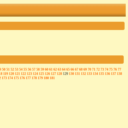
9
50
51
52
53
54
55
56
57
58
59
60
61
62
63
64
65
66
67
68
69
70
71
72
73
74
75
76
77
18
119
120
121
122
123
124
125
126
127
128
129
130
131
132
133
134
135
136
137
138
2
173
174
175
176
177
178
179
180
181