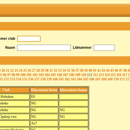
mmer club
Naam
Lidnummer
9
20
21
22
23
24
25
26
27
28
29
30
31
32
33
34
35
36
37
38
39
40
41
42
43
44
45
46
47
48
4
95
96
97
98
99
100
101
102
103
104
105
106
107
108
109
110
111
112
113
114
115
116
117
1
51
152
153
154
155
156
157
158
159
160
161
162
163
164
165
166
167
168
169
170
171
17
Club
Klassement heren
Klassement dames
 Hoboken
E0
nebeke
NG
nebeke
NG
NG
Opdorp vzw
NG
NG
As7