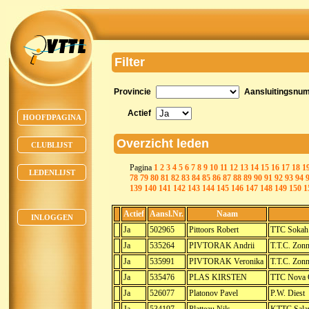
Filter
Provincie
Aansluitingsnu
Actief
HOOFDPAGINA
Overzicht leden
CLUBLIJST
Pagina
1
2
3
4
5
6
7
8
9
10
11
12
13
14
15
16
17
18
1
LEDENLIJST
78
79
80
81
82
83
84
85
86
87
88
89
90
91
92
93
94
139
140
141
142
143
144
145
146
147
148
149
150
1
Actief
Aansl.Nr.
Naam
INLOGGEN
Ja
502965
Pittoors Robert
TTC Sokah
Ja
535264
PIVTORAK Andrii
T.T.C. Zon
Ja
535991
PIVTORAK Veronika
T.T.C. Zon
Ja
535476
PLAS KIRSTEN
TTC Nova 
Ja
526077
Platonov Pavel
P.W. Diest