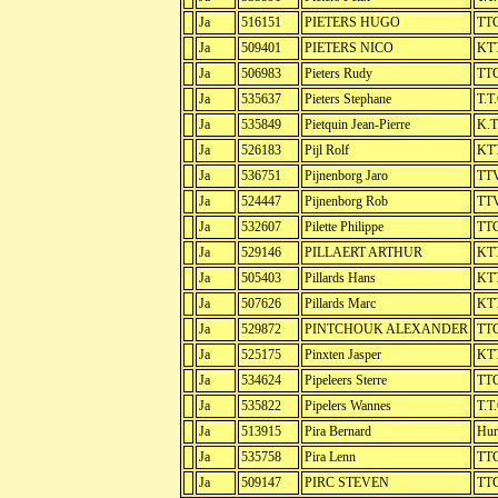
Ja
516151
PIETERS HUGO
TTC
Ja
509401
PIETERS NICO
KT
Ja
506983
Pieters Rudy
TTC
Ja
535637
Pieters Stephane
T.T
Ja
535849
Pietquin Jean-Pierre
K.T
Ja
526183
Pijl Rolf
KTT
Ja
536751
Pijnenborg Jaro
TTV
Ja
524447
Pijnenborg Rob
TTV
Ja
532607
Pilette Philippe
TTC
Ja
529146
PILLAERT ARTHUR
KTT
Ja
505403
Pillards Hans
KTT
Ja
507626
Pillards Marc
KTT
Ja
529872
PINTCHOUK ALEXANDER
TTC
Ja
525175
Pinxten Jasper
KTT
Ja
534624
Pipeleers Sterre
TTC
Ja
535822
Pipelers Wannes
T.T
Ja
513915
Pira Bernard
Hur
Ja
535758
Pira Lenn
TTC
Ja
509147
PIRC STEVEN
TTC