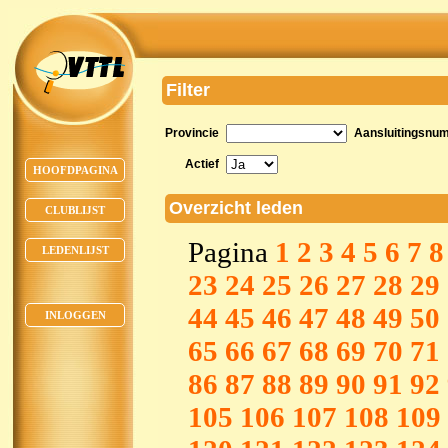
Filter
Provincie
Aansluitingsnu
Actief
HOOFDPAGINA
Overzicht leden
CLUBLIJST
Pagina
1
2
3
4
5
6
7
8
LEDENLIJST
23
24
25
26
27
28
29
44
45
46
47
48
49
50
INLOGGEN
65
66
67
68
69
70
71
86
87
88
89
90
91
92
105
106
107
108
109