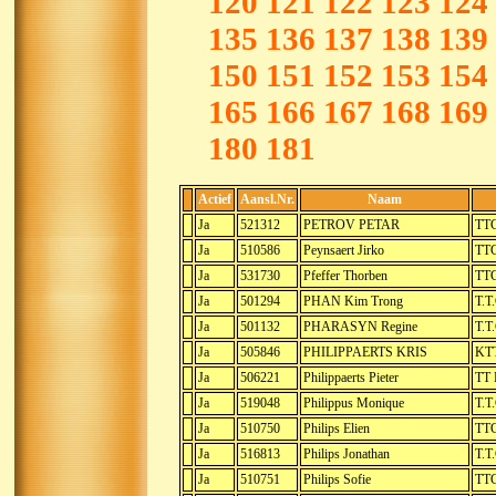
120
121
122
123
124
135
136
137
138
139
150
151
152
153
154
165
166
167
168
169
180
181
Actief
Aansl.Nr.
Naam
Ja
521312
PETROV PETAR
TTC
Ja
510586
Peynsaert Jirko
TTC
Ja
531730
Pfeffer Thorben
TTC
Ja
501294
PHAN Kim Trong
T.T.
Ja
501132
PHARASYN Regine
T.T
Ja
505846
PHILIPPAERTS KRIS
KTT
Ja
506221
Philippaerts Pieter
TT 
Ja
519048
Philippus Monique
T.T
Ja
510750
Philips Elien
TTC
Ja
516813
Philips Jonathan
T.T
Ja
510751
Philips Sofie
TTC