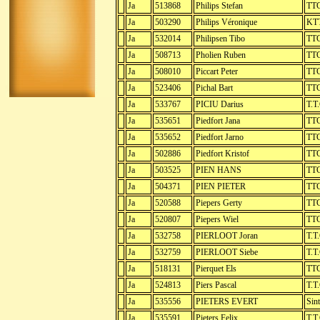
Ja
513868
Philips Stefan
TTC
Ja
503290
Philips Véronique
KTT
Ja
532014
Philipsen Tibo
TTC
Ja
508713
Pholien Ruben
TTC
Ja
508010
Piccart Peter
TTC
Ja
523406
Pichal Bart
TTC
Ja
533767
PICIU Darius
T.T
Ja
535651
Piedfort Jana
TTC
Ja
535652
Piedfort Jarno
TTC
Ja
502886
Piedfort Kristof
TTC
Ja
503525
PIEN HANS
TTC
Ja
504371
PIEN PIETER
TTC
Ja
520588
Piepers Gerty
TTC
Ja
520807
Piepers Wiel
TTC
Ja
532758
PIERLOOT Joran
T.T
Ja
532759
PIERLOOT Siebe
T.T
Ja
518131
Pierquet Els
TTC
Ja
524813
Piers Pascal
T.T
Ja
535556
PIETERS EVERT
Sint
Ja
535591
Pieters Felix
T.T.