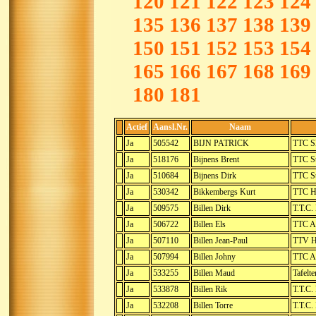
120
121
122
123
124
135
136
137
138
139
150
151
152
153
154
165
166
167
168
169
180
181
Actief
Aansl.Nr.
Naam
Ja
505542
BIJN PATRICK
TTC Sl
Ja
518176
Bijnens Brent
TTC St
Ja
510684
Bijnens Dirk
TTC St
Ja
530342
Bikkembergs Kurt
TTC Ha
Ja
509575
Billen Dirk
T.T.C
Ja
506722
Billen Els
TTC A
Ja
507110
Billen Jean-Paul
TTV Ha
Ja
507994
Billen Johny
TTC A
Ja
533255
Billen Maud
Tafelt
Ja
533878
Billen Rik
T.T.C.
Ja
532208
Billen Torre
T.T.C.