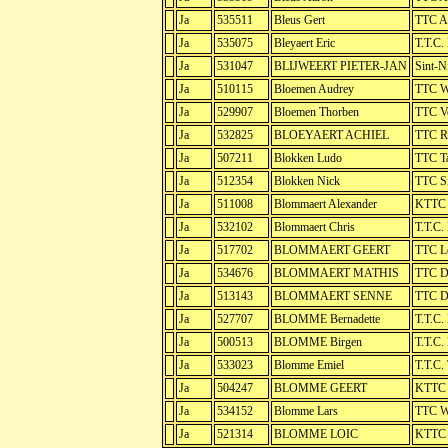
Ja
535511
Bleus Gert
TTC A
Ja
535075
Bleyaert Eric
T.T.C.
Ja
531047
BLIJWEERT PIETER-JAN
Sint-N
Ja
510115
Bloemen Audrey
TTC W
Ja
529907
Bloemen Thorben
TTC V
Ja
532825
BLOEYAERT ACHIEL
TTC R
Ja
507211
Blokken Ludo
TTC Ta
Ja
512354
Blokken Nick
TTC Si
Ja
511008
Blommaert Alexander
KTTC 
Ja
532102
Blommaert Chris
T.T.C.
Ja
517702
BLOMMAERT GEERT
TTC Lo
Ja
534676
BLOMMAERT MATHIS
TTC De
Ja
513143
BLOMMAERT SENNE
TTC D
Ja
527707
BLOMME Bernadette
T.T.C
Ja
500513
BLOMME Birgen
T.T.C.
Ja
533023
Blomme Emiel
T.T.C.
Ja
504247
BLOMME GEERT
KTTC 
Ja
534152
Blomme Lars
TTC Wi
Ja
521314
BLOMME LOIC
KTTC 