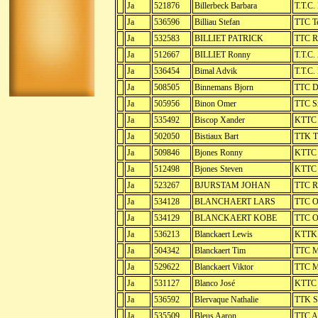
Ja
521876
Billerbeck Barbara
T.T.C.
Ja
536596
Billiau Stefan
TTC T
Ja
532583
BILLIET PATRICK
TTC R
Ja
512667
BILLIET Ronny
T.T.C.
Ja
536454
Bimal Advik
T.T.C.
Ja
508505
Binnemans Bjorn
TTC D
Ja
505956
Binon Omer
TTC S
Ja
535492
Biscop Xander
KTTC 
Ja
502050
Bistiaux Bart
TTK T
Ja
509846
Bjones Ronny
KTTC 
Ja
512498
Bjones Steven
KTTC 
Ja
523267
BJURSTAM JOHAN
TTC R
Ja
534128
BLANCHAERT LARS
TTC O
Ja
534129
BLANCKAERT KOBE
TTC O
Ja
536213
Blanckaert Lewis
KTTK 
Ja
504342
Blanckaert Tim
TTC M
Ja
529622
Blanckaert Viktor
TTC M
Ja
531127
Blanco José
KTTC 
Ja
536592
Blervaque Nathalie
TTK S
Ja
535509
Bleus Aaron
TTC A