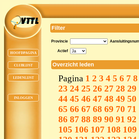
Filter
Provincie
Aansluitingsnu
Actief
HOOFDPAGINA
Overzicht leden
CLUBLIJST
Pagina
1
2
3
4
5
6
7
8
LEDENLIJST
23
24
25
26
27
28
29
44
45
46
47
48
49
50
INLOGGEN
65
66
67
68
69
70
71
86
87
88
89
90
91
92
105
106
107
108
109